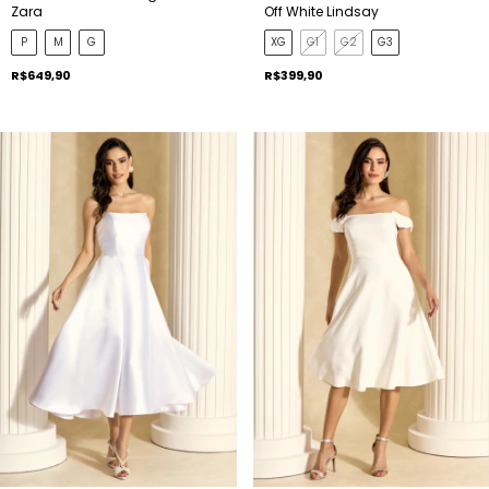
Zara
Off White Lindsay
P
M
G
XG
G1
G2
G3
R$649,90
R$399,90