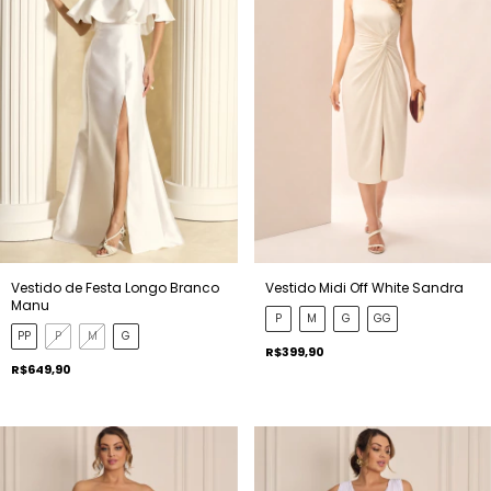
Vestido de Festa Longo Branco
Vestido Midi Off White Sandra
Manu
P
M
G
GG
PP
P
M
G
R$399,90
R$649,90