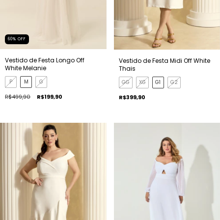
60
%
OFF
Vestido de Festa Longo Off
Vestido de Festa Midi Off White
White Melanie
Thais
P
M
G
GG
XG
G1
G2
R$499,90
R$199,90
R$399,90