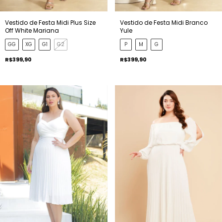
Vestido de Festa Midi Plus Size
Vestido de Festa Midi Branco
Off White Mariana
Yule
GG
XG
G1
G2
P
M
G
R$399,90
R$399,90