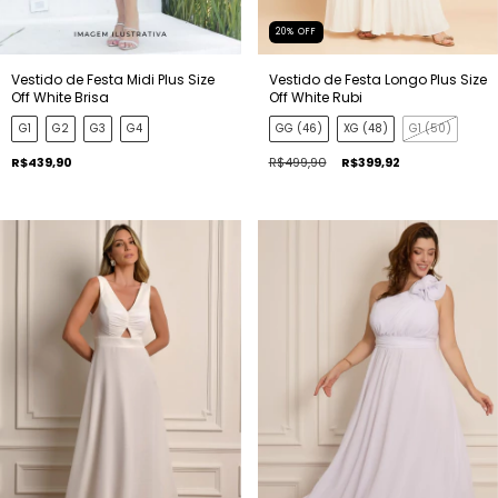
20
%
OFF
Vestido de Festa Midi Plus Size
Vestido de Festa Longo Plus Size
Off White Brisa
Off White Rubi
G1
G2
G3
G4
GG (46)
XG (48)
G1 (50)
R$439,90
R$499,90
R$399,92