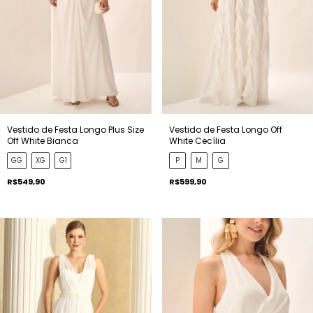
Vestido de Festa Longo Plus Size
Vestido de Festa Longo Off
Off White Bianca
White Cecília
GG
XG
G1
P
M
G
R$549,90
R$599,90