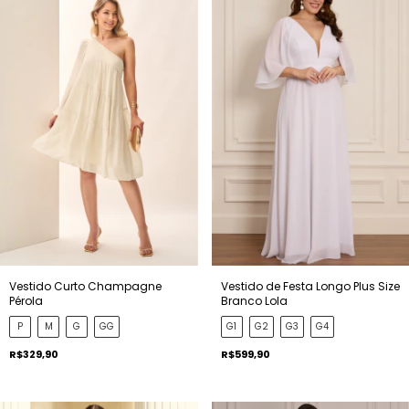
Vestido Curto Champagne
Vestido de Festa Longo Plus Size
Pérola
Branco Lola
P
M
G
GG
G1
G2
G3
G4
R$329,90
R$599,90