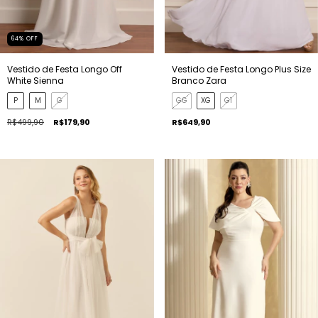
64
%
OFF
Vestido de Festa Longo Off
Vestido de Festa Longo Plus Size
White Sienna
Branco Zara
P
M
G
GG
XG
G1
R$499,90
R$179,90
R$649,90