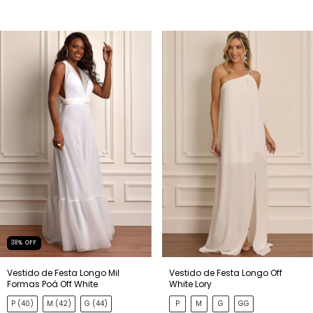
38
%
OFF
Vestido de Festa Longo Mil
Vestido de Festa Longo Off
Formas Poá Off White
White Lory
P (40)
M (42)
G (44)
P
M
G
GG