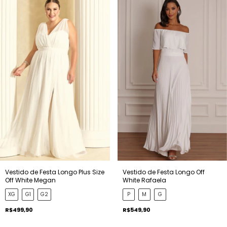
Vestido de Festa Longo Plus Size
Vestido de Festa Longo Off
Off White Megan
White Rafaela
XG
G1
G2
P
M
G
R$499,90
R$549,90