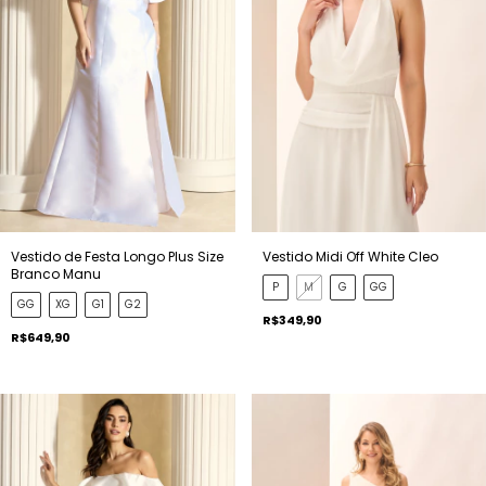
Vestido de Festa Longo Plus Size
Vestido Midi Off White Cleo
Branco Manu
P
M
G
GG
GG
XG
G1
G2
R$349,90
R$649,90