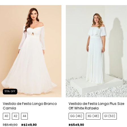
55
%
OFF
Vestido de Festa Longo Branco
Vestido de Festa Longo Plus Size
Camila
Off White Rafaela
40
42
44
GG (46)
XG (48)
G1 (50)
R$549,90
R$249,90
R$549,90