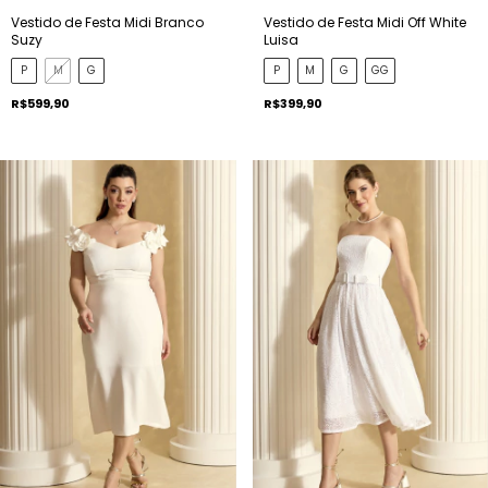
Vestido de Festa Midi Branco
Vestido de Festa Midi Off White
Suzy
Luisa
P
M
G
P
M
G
GG
R$599,90
R$399,90