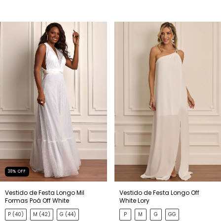
38
%
OFF
Vestido de Festa Longo Mil
Vestido de Festa Longo Off
Formas Poá Off White
White Lory
P (40)
M (42)
G (44)
P
M
G
GG