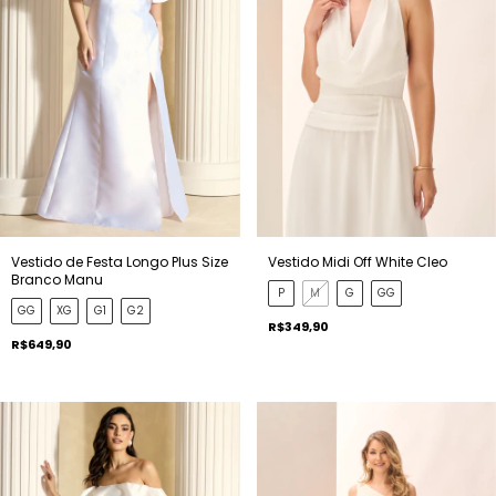
Vestido de Festa Longo Plus Size
Vestido Midi Off White Cleo
Branco Manu
P
M
G
GG
GG
XG
G1
G2
R$349,90
R$649,90