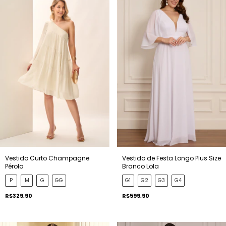
Vestido Curto Champagne
Vestido de Festa Longo Plus Size
Pérola
Branco Lola
P
M
G
GG
G1
G2
G3
G4
R$329,90
R$599,90