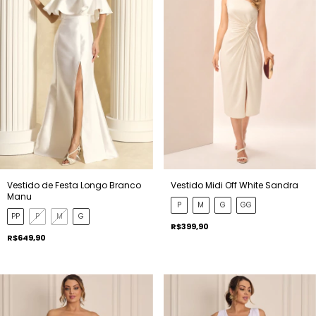
Vestido de Festa Longo Branco
Vestido Midi Off White Sandra
Manu
P
M
G
GG
PP
P
M
G
R$399,90
R$649,90