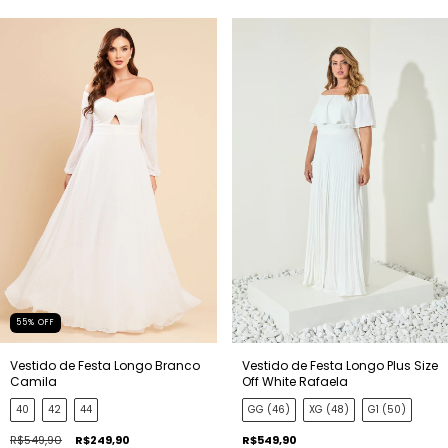
55
%
OFF
Vestido de Festa Longo Branco
Vestido de Festa Longo Plus Size
Camila
Off White Rafaela
40
42
44
GG (46)
XG (48)
G1 (50)
R$549,90
R$249,90
R$549,90