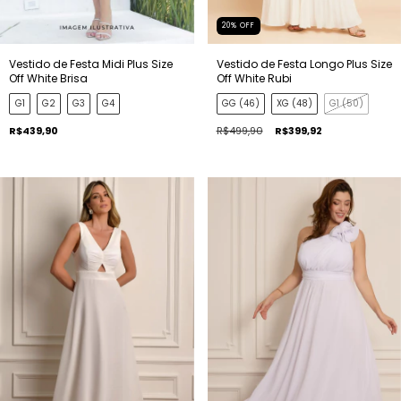
20
%
OFF
Vestido de Festa Midi Plus Size
Vestido de Festa Longo Plus Size
Off White Brisa
Off White Rubi
G1
G2
G3
G4
GG (46)
XG (48)
G1 (50)
R$439,90
R$499,90
R$399,92