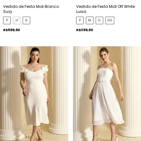
Vestido de Festa Midi Branco
Vestido de Festa Midi Off White
Suzy
Luisa
P
M
G
P
M
G
GG
R$599,90
R$399,90