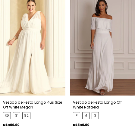
Vestido de Festa Longo Plus Size
Vestido de Festa Longo Off
Off White Megan
White Rafaela
XG
G1
G2
P
M
G
R$499,90
R$549,90