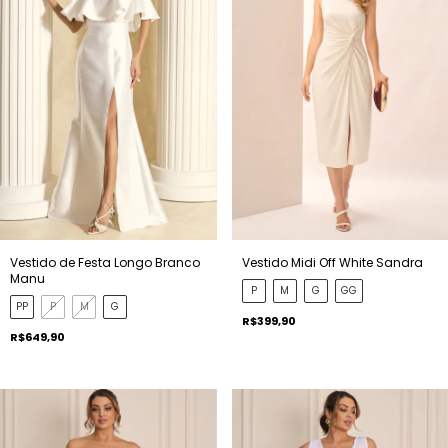
Vestido de Festa Longo Branco
Vestido Midi Off White Sandra
Manu
P
M
G
GG
PP
P
M
G
R$399,90
R$649,90