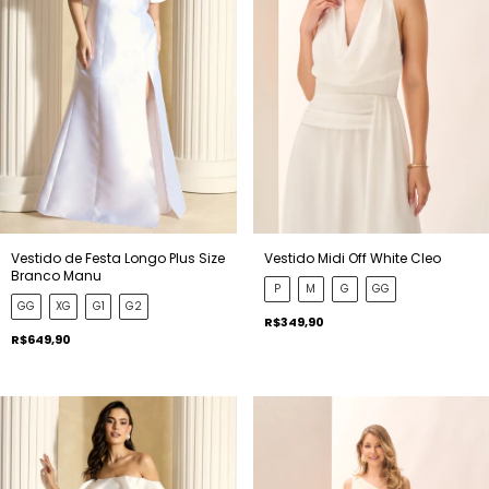
Vestido de Festa Longo Plus Size
Vestido Midi Off White Cleo
Branco Manu
P
M
G
GG
GG
XG
G1
G2
R$349,90
R$649,90