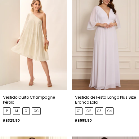
Vestido Curto Champagne
Vestido de Festa Longo Plus Size
Pérola
Branco Lola
P
M
G
GG
G1
G2
G3
G4
R$329,90
R$599,90