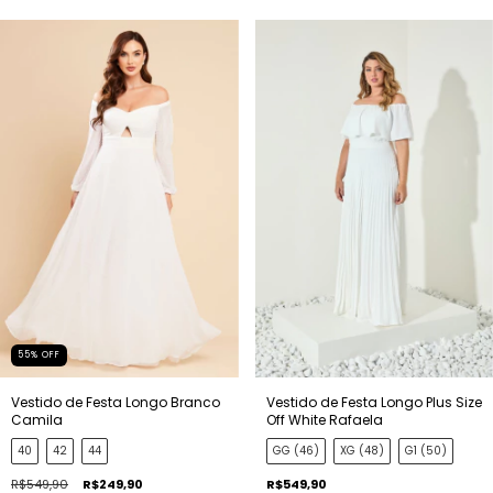
55
%
OFF
Vestido de Festa Longo Branco
Vestido de Festa Longo Plus Size
Camila
Off White Rafaela
40
42
44
GG (46)
XG (48)
G1 (50)
R$549,90
R$249,90
R$549,90