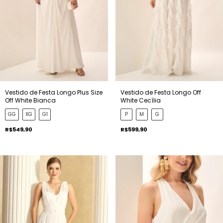
Vestido de Festa Longo Plus Size
Vestido de Festa Longo Off
Off White Bianca
White Cecília
GG
XG
G1
P
M
G
R$549,90
R$599,90