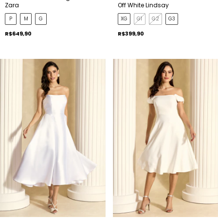
Zara
Off White Lindsay
P
M
G
XG
G1
G2
G3
R$649,90
R$399,90