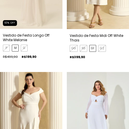
60
%
OFF
Vestido de Festa Longo Off
Vestido de Festa Midi Off White
White Melanie
Thais
P
M
G
GG
XG
G1
G2
R$499,90
R$199,90
R$399,90