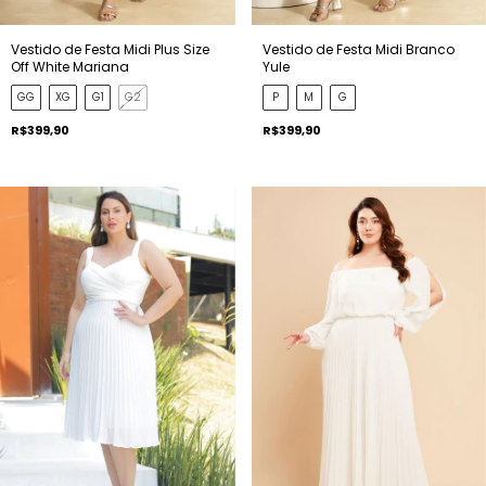
Vestido de Festa Midi Plus Size
Vestido de Festa Midi Branco
Off White Mariana
Yule
GG
XG
G1
G2
P
M
G
R$399,90
R$399,90