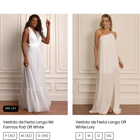
38
%
OFF
Vestido de Festa Longo Mil
Vestido de Festa Longo Off
Formas Poá Off White
White Lory
P (40)
M (42)
G (44)
P
M
G
GG