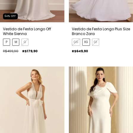
64
%
OFF
Vestido de Festa Longo Off
Vestido de Festa Longo Plus Size
White Sienna
Branco Zara
P
M
G
GG
XG
G1
R$499,90
R$179,90
R$649,90