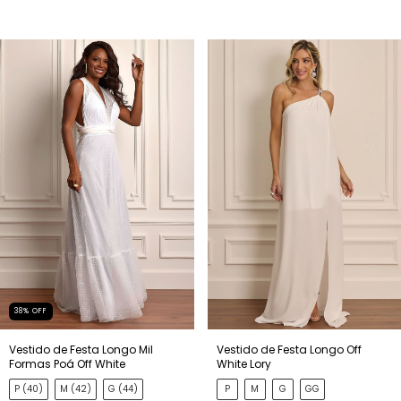
38
%
OFF
Vestido de Festa Longo Mil
Vestido de Festa Longo Off
Formas Poá Off White
White Lory
P (40)
M (42)
G (44)
P
M
G
GG