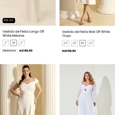
60
%
OFF
Vestido de Festa Longo Off
Vestido de Festa Midi Off White
White Melanie
Thais
P
M
G
GG
XG
G1
G2
R$499,90
R$199,90
R$399,90