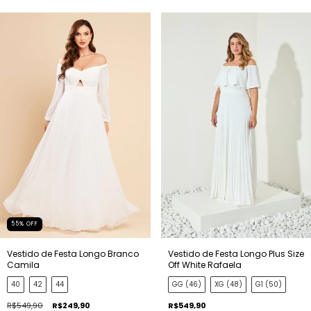
55
%
OFF
Vestido de Festa Longo Branco
Vestido de Festa Longo Plus Size
Camila
Off White Rafaela
40
42
44
GG (46)
XG (48)
G1 (50)
R$549,90
R$249,90
R$549,90