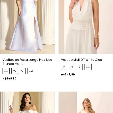
Vestido de Festa Longo Plus Size
Vestido Midi Off White Cleo
Branco Manu
P
M
G
GG
GG
XG
G1
G2
R$349,90
R$649,90