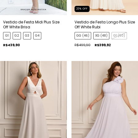
20
%
OFF
Vestido de Festa Midi Plus Size
Vestido de Festa Longo Plus Size
Off White Brisa
Off White Rubi
G1
G2
G3
G4
GG (46)
XG (48)
G1 (50)
R$439,90
R$499,90
R$399,92