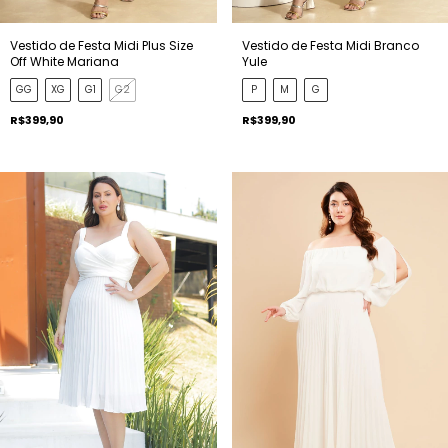
Vestido de Festa Midi Plus Size
Vestido de Festa Midi Branco
Off White Mariana
Yule
GG
XG
G1
G2
P
M
G
R$399,90
R$399,90