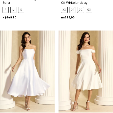
Zara
Off White Lindsay
P
M
G
XG
G1
G2
G3
R$649,90
R$399,90