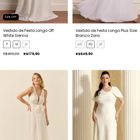
64
%
OFF
Vestido de Festa Longo Off
Vestido de Festa Longo Plus Size
White Sienna
Branco Zara
P
M
G
GG
XG
G1
R$499,90
R$179,90
R$649,90