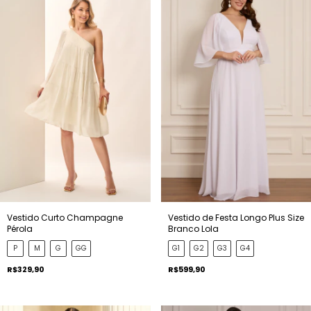
Vestido Curto Champagne
Vestido de Festa Longo Plus Size
Pérola
Branco Lola
P
M
G
GG
G1
G2
G3
G4
R$329,90
R$599,90