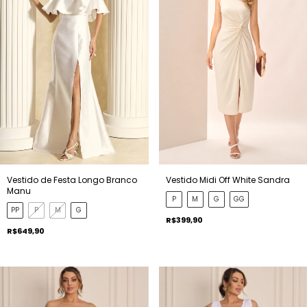
Vestido de Festa Longo Branco
Vestido Midi Off White Sandra
Manu
P
M
G
GG
PP
P
M
G
R$399,90
R$649,90