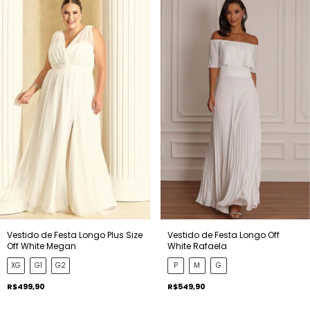
Vestido de Festa Longo Plus Size
Vestido de Festa Longo Off
Off White Megan
White Rafaela
XG
G1
G2
P
M
G
R$499,90
R$549,90