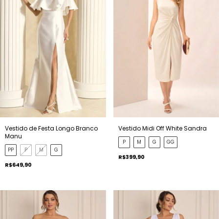
Vestido de Festa Longo Branco
Vestido Midi Off White Sandra
Manu
P
M
G
GG
PP
P
M
G
R$399,90
R$649,90