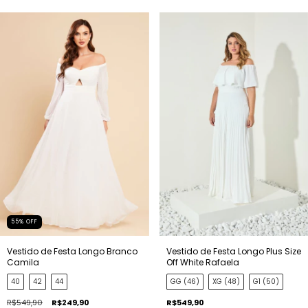
55
%
OFF
Vestido de Festa Longo Branco
Vestido de Festa Longo Plus Size
Camila
Off White Rafaela
40
42
44
GG (46)
XG (48)
G1 (50)
R$549,90
R$249,90
R$549,90