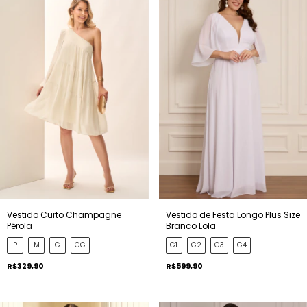
Vestido Curto Champagne
Vestido de Festa Longo Plus Size
Pérola
Branco Lola
P
M
G
GG
G1
G2
G3
G4
R$329,90
R$599,90