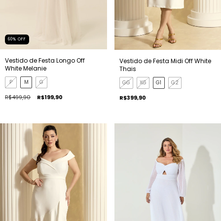
60
%
OFF
Vestido de Festa Longo Off
Vestido de Festa Midi Off White
White Melanie
Thais
P
M
G
GG
XG
G1
G2
R$499,90
R$199,90
R$399,90