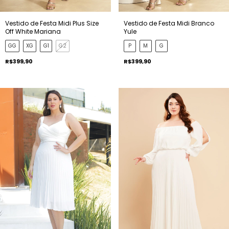
Vestido de Festa Midi Plus Size
Vestido de Festa Midi Branco
Off White Mariana
Yule
GG
XG
G1
G2
P
M
G
R$399,90
R$399,90