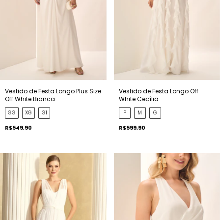
Vestido de Festa Longo Plus Size
Vestido de Festa Longo Off
Off White Bianca
White Cecília
GG
XG
G1
P
M
G
R$549,90
R$599,90