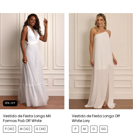
38
%
OFF
Vestido de Festa Longo Mil
Vestido de Festa Longo Off
Formas Poá Off White
White Lory
P (40)
M (42)
G (44)
P
M
G
GG