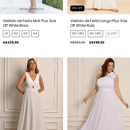
20
%
OFF
Vestido de Festa Midi Plus Size
Vestido de Festa Longo Plus Size
Off White Brisa
Off White Rubi
G1
G2
G3
G4
GG (46)
XG (48)
G1 (50)
R$439,90
R$499,90
R$399,92