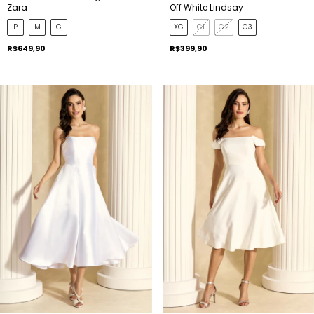
Zara
Off White Lindsay
P
M
G
XG
G1
G2
G3
R$649,90
R$399,90