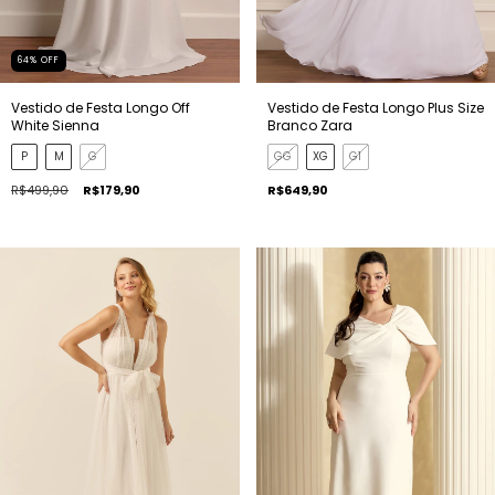
64
%
OFF
Vestido de Festa Longo Off
Vestido de Festa Longo Plus Size
White Sienna
Branco Zara
P
M
G
GG
XG
G1
R$499,90
R$179,90
R$649,90