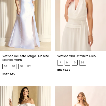
Vestido de Festa Longo Plus Size
Vestido Midi Off White Cleo
Branco Manu
P
M
G
GG
GG
XG
G1
G2
R$349,90
R$649,90