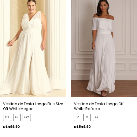
Vestido de Festa Longo Plus Size
Vestido de Festa Longo Off
Off White Megan
White Rafaela
XG
G1
G2
P
M
G
R$499,90
R$549,90