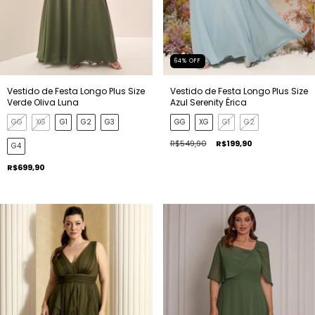
64
%
OFF
Vestido de Festa Longo Plus Size
Vestido de Festa Longo Plus Size
Verde Oliva Luna
Azul Serenity Érica
GG
XG
G1
G2
G3
GG
XG
G1
G2
R$549,90
R$199,90
G4
R$699,90