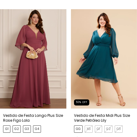
50
%
OFF
Vestido de Festa Longo Plus Size
Vestido de Festa Midi Plus Size
Rose Figo Lola
Verde Petróleo Lily
G1
G2
G3
G4
GG
XG
G1
G2
G3