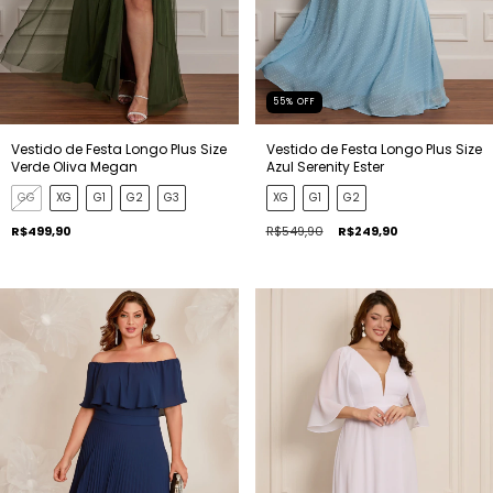
55
%
OFF
Vestido de Festa Longo Plus Size
Vestido de Festa Longo Plus Size
Verde Oliva Megan
Azul Serenity Ester
GG
XG
G1
G2
G3
XG
G1
G2
R$499,90
R$549,90
R$249,90