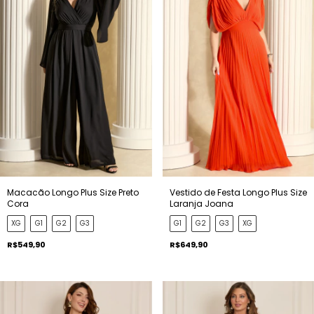
Macacão Longo Plus Size Preto
Vestido de Festa Longo Plus Size
Cora
Laranja Joana
XG
G1
G2
G3
G1
G2
G3
XG
R$549,90
R$649,90