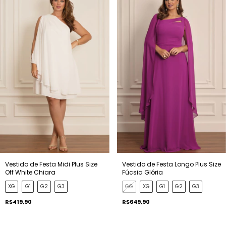
Vestido de Festa Midi Plus Size
Vestido de Festa Longo Plus Size
Off White Chiara
Fúcsia Glória
XG
G1
G2
G3
GG
XG
G1
G2
G3
R$419,90
R$649,90