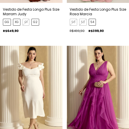
Vestido de Festa Longo Plus Size
Vestido de Festa Longo Plus Size
Marrom Judy
Rosa Marcia
GG
XG
G1
G2
50
52
54
R$649,90
R$499,90
R$399,90