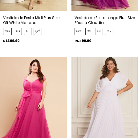
Vestido de Festa Midi Plus Size
Vestido de Festa Longo Plus Size
Off White Mariana
Fúcsia Claudia
GG
XG
G1
G2
GG
XG
G1
G2
R$399,90
R$499,90