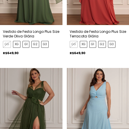
Vestido de Festa Longo Plus Size
Vestido de Festa Longo Plus Size
Verde Oliva Glória
Terracota Glória
GG
XG
G1
G2
G3
GG
XG
G1
G2
G3
R$649,90
R$649,90