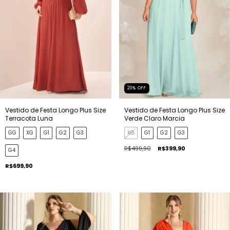
20
%
OFF
Vestido de Festa Longo Plus Size
Vestido de Festa Longo Plus Size
Terracota Luna
Verde Claro Marcia
GG
XG
G1
G2
G3
XG
G1
G2
G3
R$499,90
R$399,90
G4
R$699,90