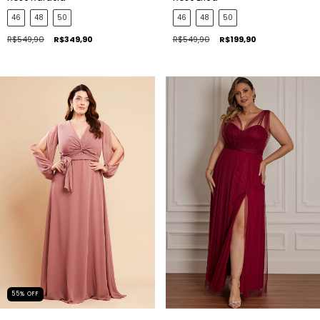
46
48
50
46
48
50
R$549,90
R$349,90
R$549,90
R$199,90
55
%
OFF