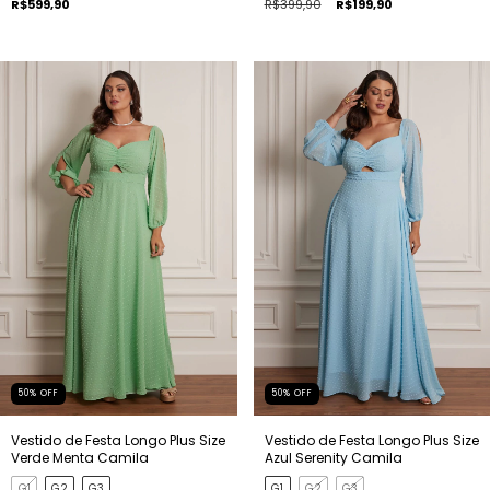
R$599,90
R$399,90
R$199,90
50
%
OFF
50
%
OFF
Vestido de Festa Longo Plus Size
Vestido de Festa Longo Plus Size
Verde Menta Camila
Azul Serenity Camila
G1
G2
G3
G1
G2
G3