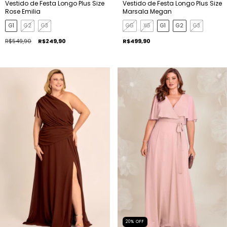
Vestido de Festa Longo Plus Size
Vestido de Festa Longo Plus Size
Rose Emilia
Marsala Megan
G1
G2
G3
GG
XG
G1
G2
G3
R$549,90
R$249,90
R$499,90
20
%
OFF