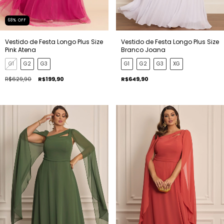
68
%
OFF
Vestido de Festa Longo Plus Size
Vestido de Festa Longo Plus Size
Pink Atena
Branco Joana
G1
G2
G3
G1
G2
G3
XG
R$629,90
R$199,90
R$649,90