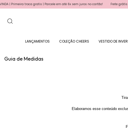
Primeira troca gratis | Parcele em até 6x sem juros no cartão!
Frete grátis para
LANÇAMENTOS
COLEÇÃO CHEERS
VESTIDO DE INVE
Guia de Medidas
Tir
Elaboramos esse conteúdo exclus
F