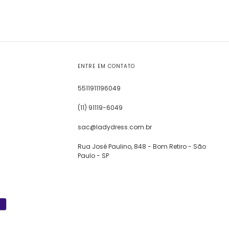
ENTRE EM CONTATO
5511911196049
(11) 91119-6049
sac@ladydress.com.br
Rua José Paulino, 848 - Bom Retiro - São
Paulo - SP