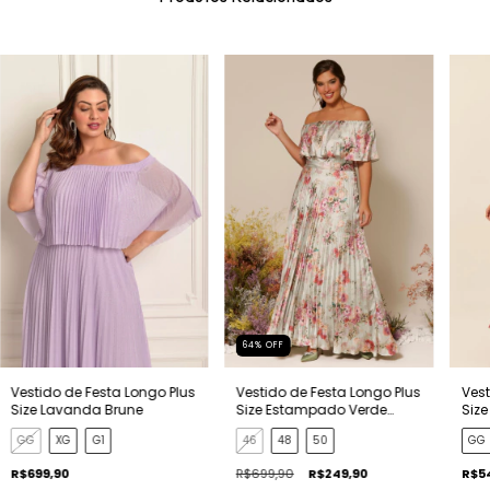
64
%
OFF
Vest
Vestido de Festa Longo Plus
Vestido de Festa Longo Plus
Size
Size Lavanda Brune
Size Estampado Verde
Menta Rafaela
GG
GG
XG
G1
46
48
50
R$5
R$699,90
R$699,90
R$249,90