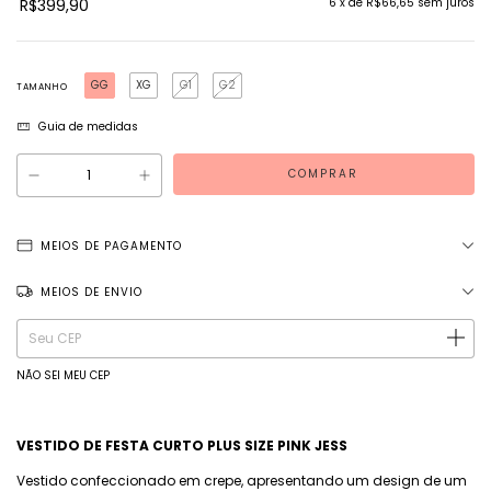
R$399,90
6
x de
R$66,65
sem juros
GG
XG
G1
G2
TAMANHO
Guia de medidas
MEIOS DE PAGAMENTO
MEIOS DE ENVIO
Entregas para o CEP:
ALTERAR CEP
NÃO SEI MEU CEP
VESTIDO DE FESTA CURTO PLUS SIZE PINK JESS
Vestido confeccionado em crepe, apresentando um design de um