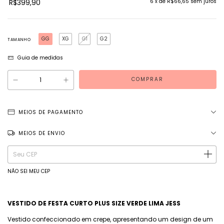
R$399,90
6
x de
R$66,65
sem juros
GG
XG
G1
G2
TAMANHO
Guia de medidas
MEIOS DE PAGAMENTO
MEIOS DE ENVIO
Entregas para o CEP:
ALTERAR CEP
NÃO SEI MEU CEP
VESTIDO DE FESTA
CURTO
PLUS SIZE
VERDE LIMA JESS
Vestido confeccionado em crepe, apresentando um design de um