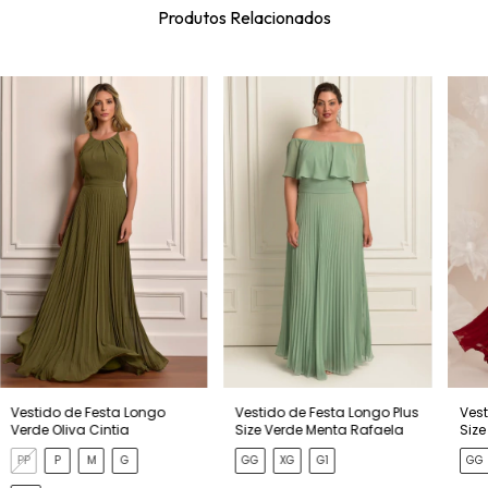
Produtos Relacionados
Vestido de Festa Longo
Vestido de Festa Longo Plus
Vest
Verde Oliva Cintia
Size Verde Menta Rafaela
Size
PP
P
M
G
GG
XG
G1
GG