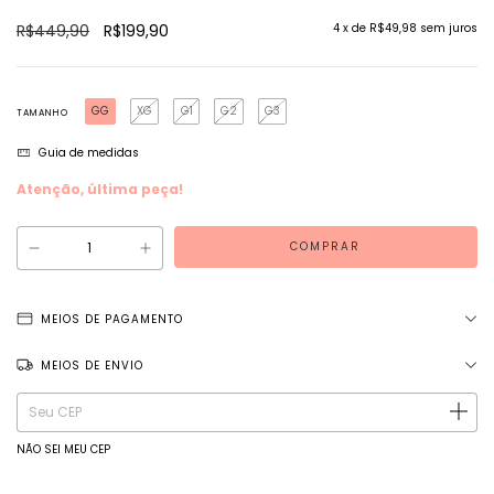
R$449,90
R$199,90
4
x de
R$49,98
sem juros
GG
XG
G1
G2
G3
TAMANHO
Guia de medidas
Atenção, última peça!
MEIOS DE PAGAMENTO
MEIOS DE ENVIO
Entregas para o CEP:
ALTERAR CEP
NÃO SEI MEU CEP