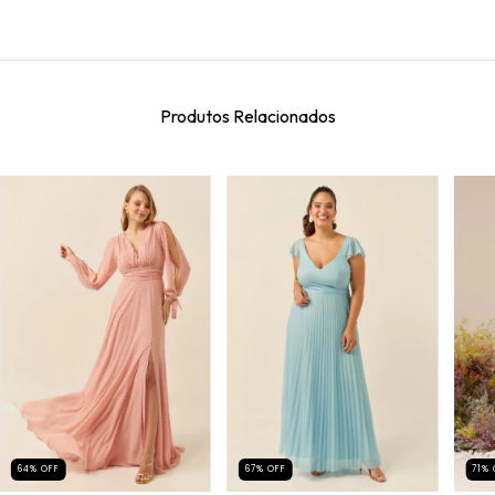
Produtos Relacionados
64
%
OFF
67
%
OFF
71
%