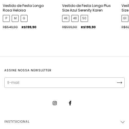
Vestido de Festa Longo
Vestido de Festa Longo Plus
Vest
Rosa Heloisa
Size Azul Serenity Karen
Siz
P
M
G
46
48
50
G1
R$549,90
R$199,90
R$599,90
R$199,90
R$62
ASSINE NOSSA NEWSLETTER
INSTITUCIONAL