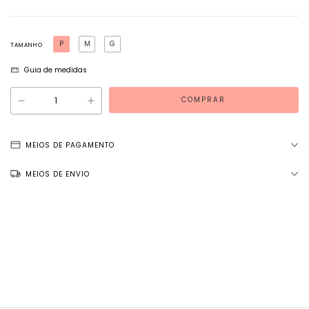
P
M
G
TAMANHO
Guia de medidas
MEIOS DE PAGAMENTO
MEIOS DE ENVIO
Entregas para o CEP:
ALTERAR CEP
NÃO SEI MEU CEP