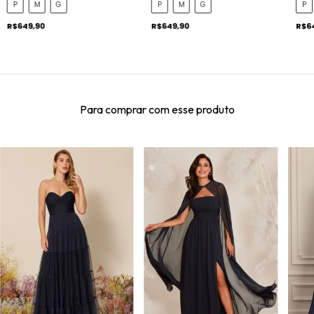
P
M
G
P
P
M
G
R$649,90
R$6
R$649,90
Para comprar com esse produto