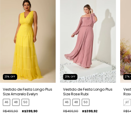
20
%
OFF
20
%
OFF
27
%
Vestido de Festa Longo Plus
Vestido de Festa Longo Plus
Vest
Size Amarelo Evelyn
Size Rose Rubi
Ros
46
48
50
46
48
50
40
R$499,90
R$399,90
R$499,90
R$399,92
R$54