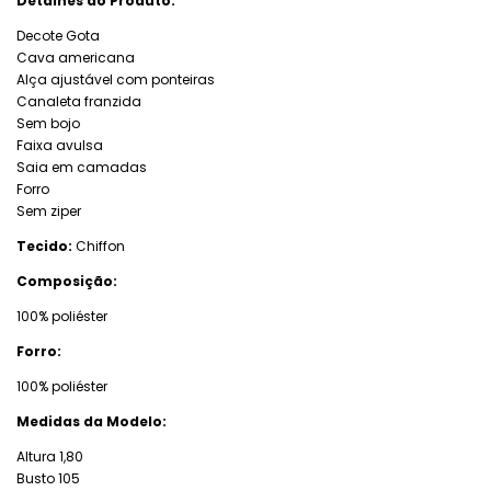
Detalhes do Produto:
Decote Gota
Cava americana
Alça ajustável com ponteiras
Canaleta franzida
Sem bojo
Faixa avulsa
Saia em camadas
Forro
Sem ziper
Tecido:
Chiffon
Composição:
100% poliéster
Forro:
100% poliéster
Medidas da Modelo:
Altura 1,80
Busto 105