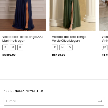
Vestido de Festa Longo Azul
Vestido de Festa Longo
Vest
Marinho Megan
Verde Oliva Megan
Vinh
P
M
G
P
M
G
PP
R$499,90
R$499,90
R$4
ASSINE NOSSA NEWSLETTER