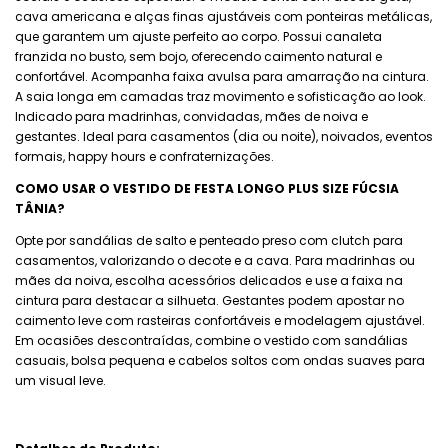
cava americana e alças finas ajustáveis com ponteiras metálicas,
que garantem um ajuste perfeito ao corpo. Possui canaleta
franzida no busto, sem bojo, oferecendo caimento natural e
confortável. Acompanha faixa avulsa para amarração na cintura.
A saia longa em camadas traz movimento e sofisticação ao look.
Indicado para madrinhas, convidadas, mães de noiva e
gestantes. Ideal para casamentos (dia ou noite), noivados, eventos
formais, happy hours e confraternizações.
COMO USAR O VESTIDO DE FESTA LONGO PLUS SIZE FÚCSIA
TÂNIA?
Opte por sandálias de salto e penteado preso com clutch para
casamentos, valorizando o decote e a cava. Para madrinhas ou
mães da noiva, escolha acessórios delicados e use a faixa na
cintura para destacar a silhueta. Gestantes podem apostar no
caimento leve com rasteiras confortáveis e modelagem ajustável.
Em ocasiões descontraídas, combine o vestido com sandálias
casuais, bolsa pequena e cabelos soltos com ondas suaves para
um visual leve.