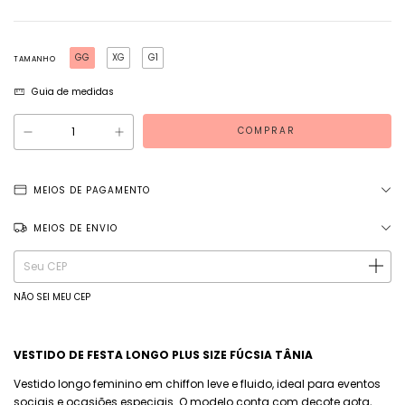
GG
XG
G1
TAMANHO
Guia de medidas
MEIOS DE PAGAMENTO
MEIOS DE ENVIO
Entregas para o CEP:
ALTERAR CEP
NÃO SEI MEU CEP
VESTIDO DE FESTA LONGO PLUS SIZE FÚCSIA TÂNIA
Vestido longo feminino em chiffon leve e fluido, ideal para eventos
sociais e ocasiões especiais. O modelo conta com decote gota,