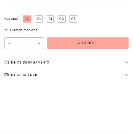
GG
XG
G1
G2
G3
TAMANHO
Guia de medidas
MEIOS DE PAGAMENTO
MEIOS DE ENVIO
Entregas para o CEP:
ALTERAR CEP
NÃO SEI MEU CEP