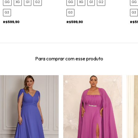
GG
XG
G1
G2
GG
XG
G1
G2
GG
G3
G3
G3
R$599,90
R$599,90
R$5
Para comprar com esse produto