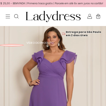
0 - BEMVINDA | Primeira troca gratis | Parcele em até 6x sem juros no cartão!
Fr
0
Entrega para São Paulo
em 2 dias úteis