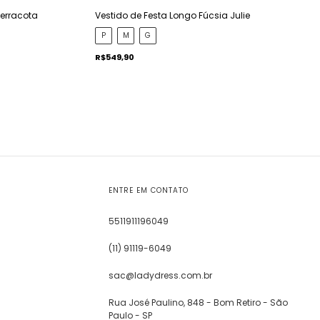
Vestido de Festa Longo Fúcsia Julie
Terracota
P
M
G
R$549,90
ENTRE EM CONTATO
5511911196049
(11) 91119-6049
sac@ladydress.com.br
Rua José Paulino, 848 - Bom Retiro - São
Paulo - SP