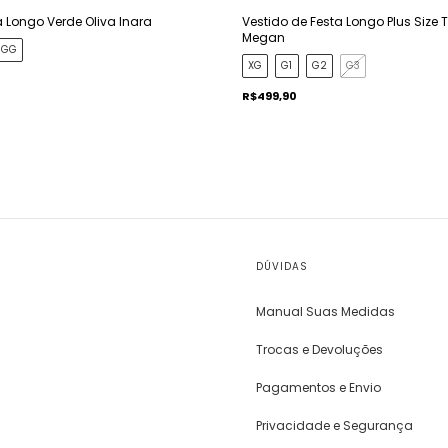
a Longo Verde Oliva Inara
Vestido de Festa Longo Plus Size 
Megan
GG
XG
G1
G2
G3
R$499,90
DÚVIDAS
Manual Suas Medidas
Trocas e Devoluções
Pagamentos e Envio
Privacidade e Segurança