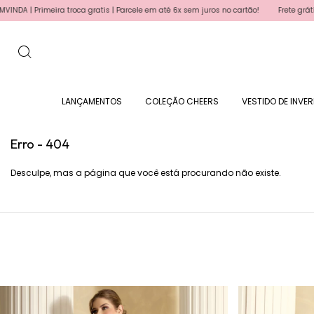
Primeira troca gratis | Parcele em até 6x sem juros no cartão!
Frete grátis para 
LANÇAMENTOS
COLEÇÃO CHEERS
VESTIDO DE INVE
Erro - 404
Desculpe, mas a página que você está procurando não existe.