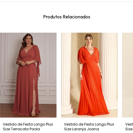
Produtos Relacionados
Vestido de Festa Longo Plus
Vest
Vestido de Festa Longo Plus
Size Laranja Joana
Size
Size Terracota Paola