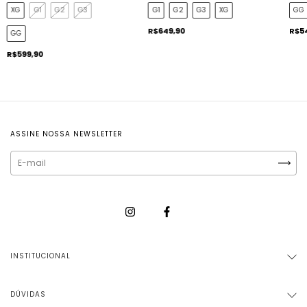
G1
G2
G3
XG
GG
XG
G1
G2
G3
R$649,90
R$5
GG
R$599,90
ASSINE NOSSA NEWSLETTER
INSTITUCIONAL
DÚVIDAS