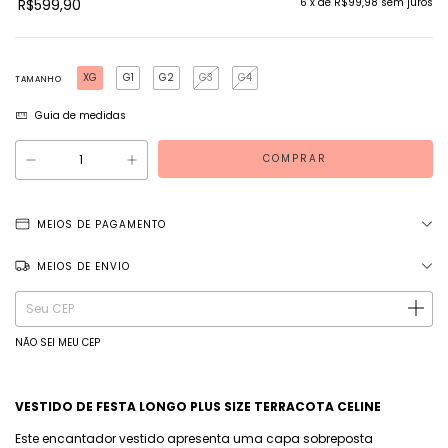
R$599,90
6
x de
R$99,98
sem juros
XG
G1
G2
G3
G4
TAMANHO
Guia de medidas
MEIOS DE PAGAMENTO
MEIOS DE ENVIO
Entregas para o CEP:
ALTERAR CEP
NÃO SEI MEU CEP
VESTIDO DE FESTA LONGO PLUS SIZE TERRACOTA CELINE
Este encantador vestido apresenta uma capa sobreposta