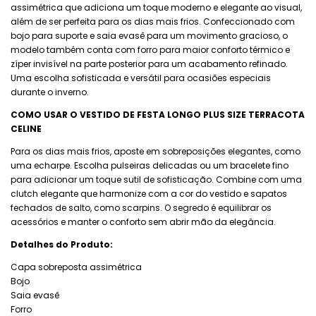
assimétrica que adiciona um toque moderno e elegante ao visual,
além de ser perfeita para os dias mais frios. Confeccionado com
bojo para suporte e saia evasê para um movimento gracioso, o
modelo também conta com forro para maior conforto térmico e
zíper invisível na parte posterior para um acabamento refinado.
Uma escolha sofisticada e versátil para ocasiões especiais
durante o inverno.
COMO USAR O VESTIDO DE FESTA LONGO PLUS SIZE TERRACOTA
CELINE
Para os dias mais frios, aposte em sobreposições elegantes, como
uma echarpe. Escolha pulseiras delicadas ou um bracelete fino
para adicionar um toque sutil de sofisticação. Combine com uma
clutch elegante que harmonize com a cor do vestido e sapatos
fechados de salto, como scarpins. O segredo é equilibrar os
acessórios e manter o conforto sem abrir mão da elegância.
Detalhes do Produto:
Capa sobreposta assimétrica
Bojo
Saia evasê
Forro