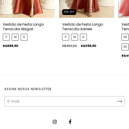
20
%
OFF
Vestido de Festa Longo
Vestido de Festa Longo
Vest
Terracota Abigail
Terracota Adriele
Terr
P
M
G
P
M
G
38
R$699,90
R$499,90
R$399,90
36
R$4
ASSINE NOSSA NEWSLETTER