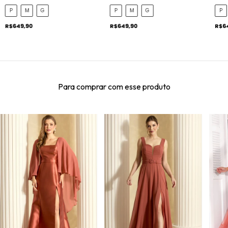
P
M
G
P
M
G
P
R$649,90
R$649,90
R$6
Para comprar com esse produto