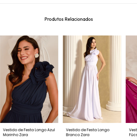
Produtos Relacionados
Vestido de Festa Longo
Vestido de Festa Longo Azul
Vest
Branco Zara
Marinho Zara
Fúc