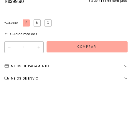
R$399,90
6
x de
R$66,65
sem juros
P
M
G
TAMANHO
Guia de medidas
MEIOS DE PAGAMENTO
MEIOS DE ENVIO
Entregas para o CEP:
ALTERAR CEP
NÃO SEI MEU CEP