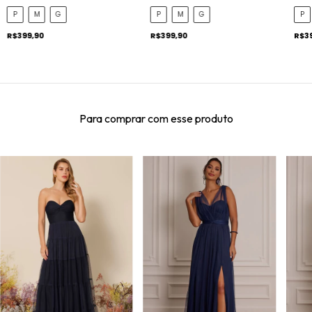
P
M
G
P
M
G
P
R$399,90
R$399,90
R$3
Para comprar com esse produto