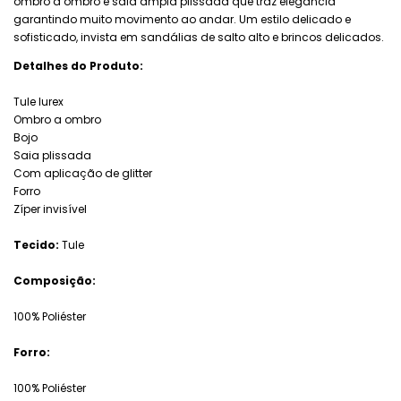
ombro a ombro e saia ampla plissada que traz elegância
garantindo muito movimento ao andar. Um estilo delicado e
sofisticado, invista em sandálias de salto alto e brincos delicados.
Detalhes do Produto:
Tule lurex
Ombro a ombro
Bojo
Saia plissada
Com aplicação de glitter
Forro
Zíper invisível
Tecido:
Tule
Composição:
100% Poliéster
Forro:
100% Poliéster