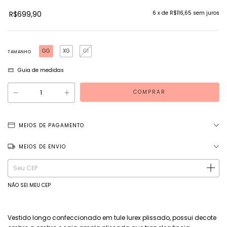
R$699,90
6
x de
R$116,65
sem juros
GG
XG
G1
TAMANHO
Guia de medidas
MEIOS DE PAGAMENTO
MEIOS DE ENVIO
Entregas para o CEP:
ALTERAR CEP
NÃO SEI MEU CEP
Vestido longo confeccionado em tule lurex plissado, possui decote