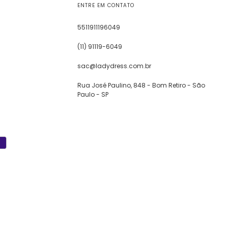
ENTRE EM CONTATO
5511911196049
(11) 91119-6049
sac@ladydress.com.br
Rua José Paulino, 848 - Bom Retiro - São
Paulo - SP