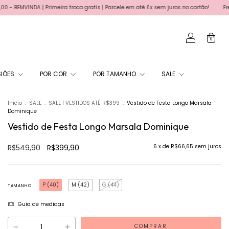
rimeira troca gratis | Parcele em até 6x sem juros no cartão!
Frete grátis para 
0
IÕES
POR COR
POR TAMANHO
SALE
Início
.
SALE
.
SALE | VESTIDOS ATÉ R$399
.
Vestido de Festa Longo Marsala
Dominique
Vestido de Festa Longo Marsala Dominique
R$549,90
R$399,90
6
x de
R$66,65
sem juros
P (40)
M (42)
G (44)
TAMANHO
Guia de medidas