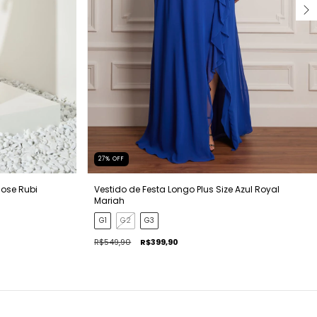
27
%
OFF
Rose Rubi
Vestido de Festa Longo Plus Size Azul Royal
Mariah
G1
G2
G3
R$549,90
R$399,90