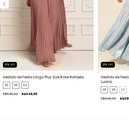
36
%
OFF
38
%
OFF
Vestido de Festa Longo Plus Size Rose Rafaela
Vestido de Festa
Luana
46
48
50
46
48
50
R$549,90
R$349,90
R$649,90
R$39