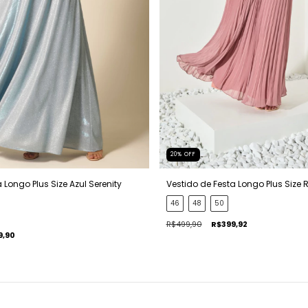
20
%
OFF
 Longo Plus Size Azul Serenity
Vestido de Festa Longo Plus Size 
46
48
50
R$499,90
R$399,92
9,90