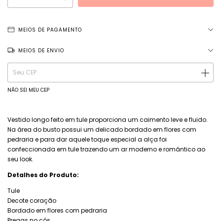
MEIOS DE PAGAMENTO
MEIOS DE ENVIO
Entregas para o CEP:
ALTERAR CEP
NÃO SEI MEU CEP
Vestido longo feito em tule proporciona um caimento leve e fluido.
Na área do busto possui um delicado bordado em flores com
pedraria e para dar aquele toque especial a alça foi
confeccionada em tule trazendo um ar moderno e romântico ao
seu look.
Detalhes do Produto:
Tule
Decote coração
Bordado em flores com pedraria
Pregas no cós