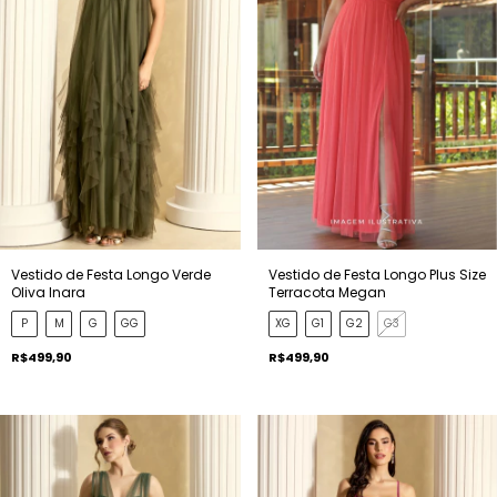
Vestido de Festa Longo Verde
Vestido de Festa Longo Plus Size
Oliva Inara
Terracota Megan
P
M
G
GG
XG
G1
G2
G3
R$499,90
R$499,90