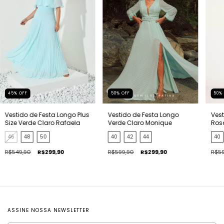
45
%
OFF
50
%
OFF
50
Vestido de Festa Longo Plus
Vestido de Festa Longo
Vest
Size Verde Claro Rafaela
Verde Claro Monique
Ros
46
48
50
40
42
44
40
R$549,90
R$299,90
R$599,90
R$299,90
R$59
ASSINE NOSSA NEWSLETTER