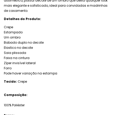
assimétrico, possui decote de um ombro que deixa qualquer look
mais elegante e sofisticado, ideal para convidadas e madrinhas
de casamento.
Detalhes do Produto:
Crepe
Estampado
Um ombro
Babado duplo no decote
Elastico no decote
Saia plissada
Faixa na cintura
Zíper invisível lateral
Forro
Pode haver variação na estampa
Tecido:
Crepe
Composição:
100% Poliéster