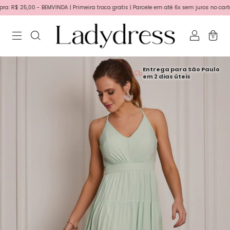
$ 25,00 - BEMVINDA | Primeira troca gratis | Parcele em até 6x sem juros no cartão!
0
Entrega para São Paulo
em 2 dias úteis