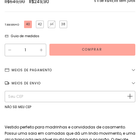
R$649,90
R$249,90
5
x de
R$49,98
sem juros
40
42
44
38
TAMANHO
Guia de medidas
MEIOS DE PAGAMENTO
MEIOS DE ENVIO
Entregas para o CEP:
ALTERAR CEP
NÃO SEI MEU CEP
Vestido perfeito para madrinhas e convidadas de casamento.
Possui uma saia em camadas que dá um lindo movimento, e uma
alça trançada regulável muito bonita para a ocasião. O decote