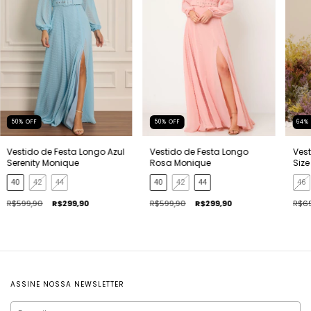
50
%
OFF
50
%
OFF
64
Vestido de Festa Longo Azul
Vestido de Festa Longo
Vest
Serenity Monique
Rosa Monique
Siz
Men
40
42
44
40
42
44
46
R$599,90
R$299,90
R$599,90
R$299,90
R$69
ASSINE NOSSA NEWSLETTER