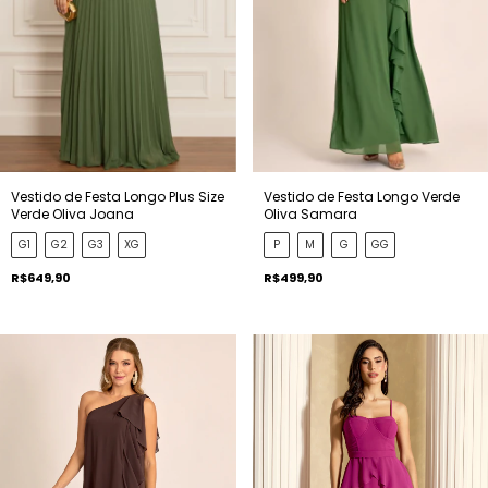
Vestido de Festa Longo Plus Size
Vestido de Festa Longo Verde
Verde Oliva Joana
Oliva Samara
G1
G2
G3
XG
P
M
G
GG
R$649,90
R$499,90