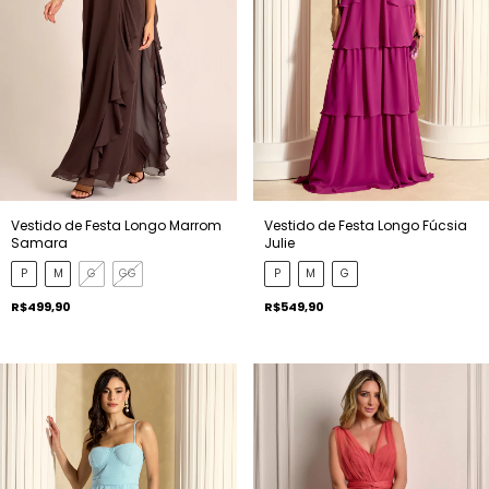
Vestido de Festa Longo Fúcsia
Vestido de Festa Longo Marrom
Julie
Samara
P
M
G
P
M
G
GG
R$549,90
R$499,90