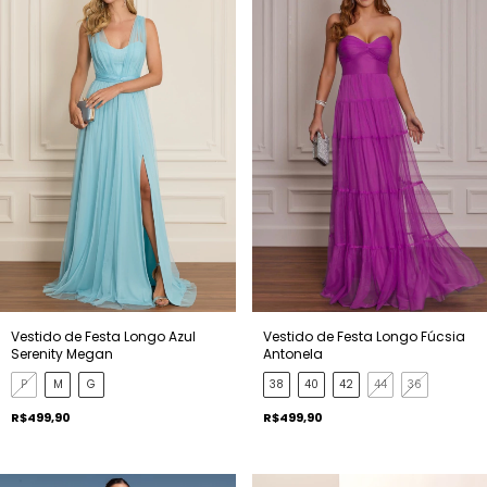
Vestido de Festa Longo Azul
Vestido de Festa Longo Fúcsia
Serenity Megan
Antonela
P
M
G
38
40
42
44
36
R$499,90
R$499,90