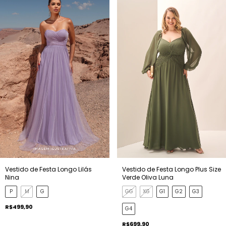
Vestido de Festa Longo Lilás
Vestido de Festa Longo Plus Size
Nina
Verde Oliva Luna
P
M
G
GG
XG
G1
G2
G3
R$499,90
G4
R$699,90