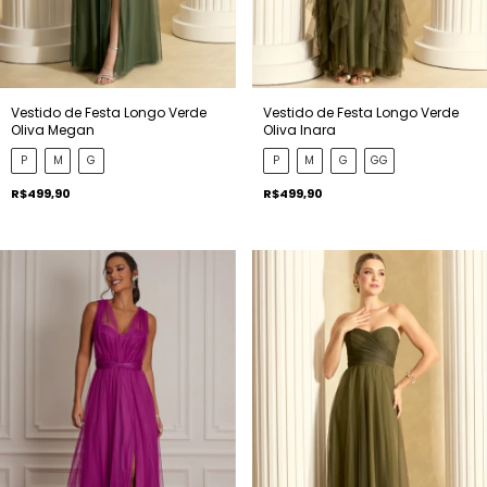
Vestido de Festa Longo Verde
Vestido de Festa Longo Verde
Oliva Megan
Oliva Inara
P
M
G
P
M
G
GG
R$499,90
R$499,90