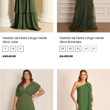
Vestido de Festa Longo Verde
Vestido de Festa Longo Verde
Oliva Julie
Oliva Antonela
P
M
G
38
40
42
44
36
R$549,90
R$499,90