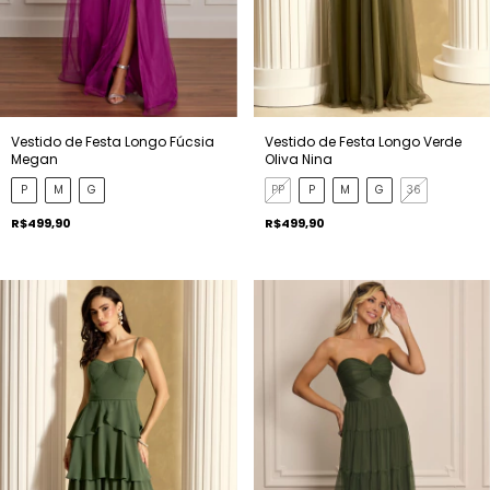
Vestido de Festa Longo Fúcsia
Vestido de Festa Longo Verde
Megan
Oliva Nina
P
M
G
PP
P
M
G
36
R$499,90
R$499,90