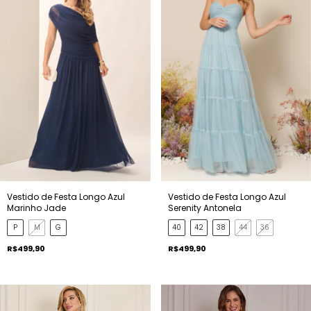
Vestido de Festa Longo Azul
Vestido de Festa Longo Azul
Marinho Jade
Serenity Antonela
P
M
G
40
42
38
44
36
R$499,90
R$499,90