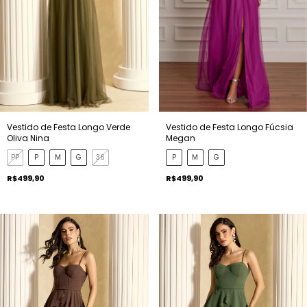
Vestido de Festa Longo Verde
Vestido de Festa Longo Fúcsia
Oliva Nina
Megan
PP
P
M
G
36
P
M
G
R$499,90
R$499,90