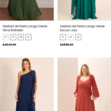
Vestido de Festa Longo Verde
Vestido de Festa Longo Verde
Oliva Rafaela
Escuro July
PP
P
M
G
P
M
G
R$549,90
R$599,90