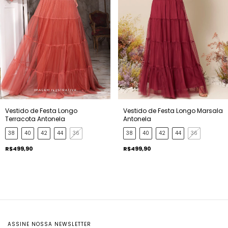
Vestido de Festa Longo
Vestido de Festa Longo Marsala
Terracota Antonela
Antonela
38
40
42
44
36
38
40
42
44
36
R$499,90
R$499,90
ASSINE NOSSA NEWSLETTER