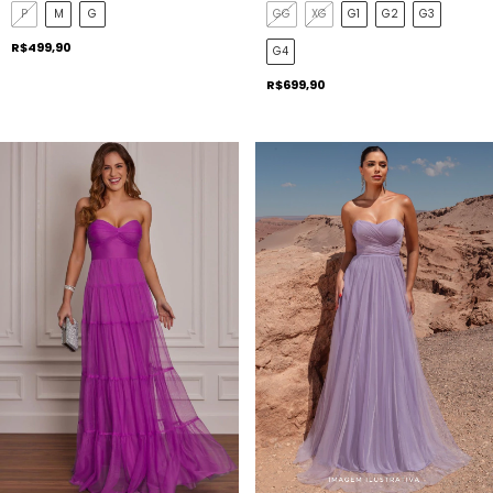
P
M
G
GG
XG
G1
G2
G3
R$499,90
G4
R$699,90