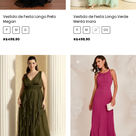
Vestido de Festa Longo Preto
Vestido de Festa Longo Verde
Megan
Menta Inara
P
M
G
P
M
G
GG
R$499,90
R$499,90