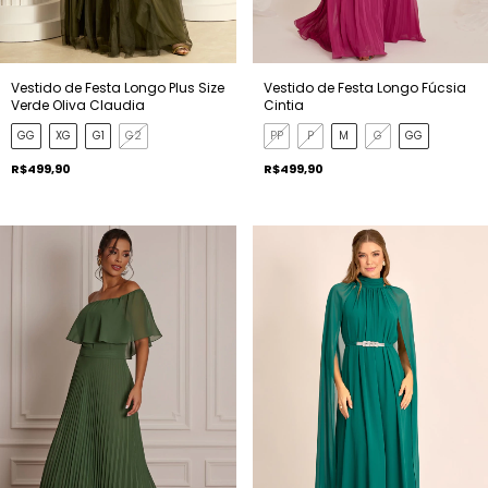
Vestido de Festa Longo Plus Size
Vestido de Festa Longo Fúcsia
Verde Oliva Claudia
Cintia
GG
XG
G1
G2
PP
P
M
G
GG
R$499,90
R$499,90