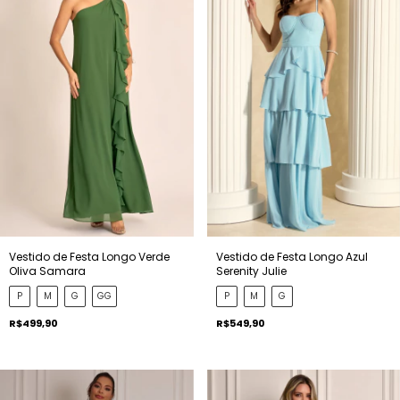
Vestido de Festa Longo Azul
Vestido de Festa Longo Verde
Serenity Julie
Oliva Samara
P
M
G
P
M
G
GG
R$549,90
R$499,90