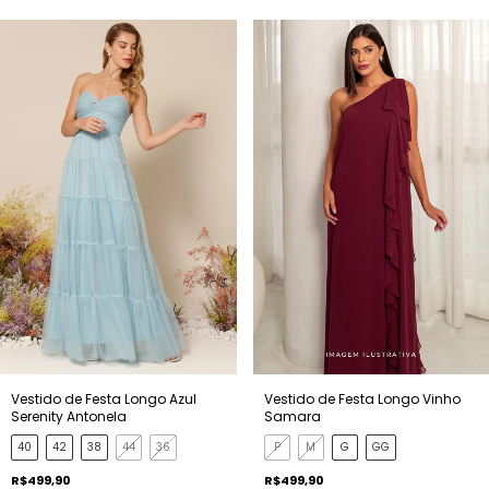
Vestido de Festa Longo Azul
Vestido de Festa Longo Vinho
Serenity Antonela
Samara
40
42
38
44
36
P
M
G
GG
R$499,90
R$499,90