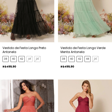
Vestido de Festa Longo Preto
Vestido de Festa Longo Verde
Antonela
Menta Antonela
38
40
42
44
36
38
40
42
44
36
R$499,90
R$499,90