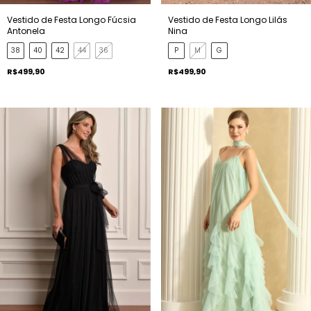
Vestido de Festa Longo Lilás
Vestido de Festa Longo Fúcsia
Nina
Antonela
P
M
G
38
40
42
44
36
R$499,90
R$499,90