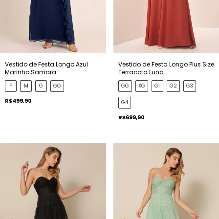
Vestido de Festa Longo Azul
Vestido de Festa Longo Plus Size
Marinho Samara
Terracota Luna
P
M
G
GG
GG
XG
G1
G2
G3
R$499,90
G4
R$699,90