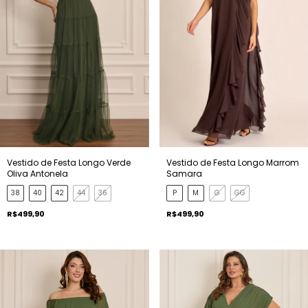
Vestido de Festa Longo Verde
Vestido de Festa Longo Marrom
Oliva Antonela
Samara
38
40
42
44
36
P
M
G
GG
R$499,90
R$499,90