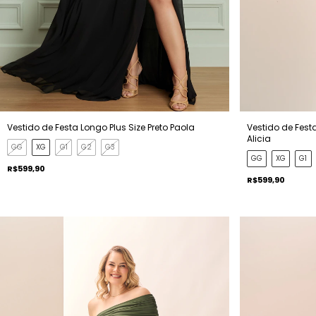
Vestido de Festa Longo Plus Size Preto Paola
Vestido de Fest
Alicia
GG
XG
G1
G2
G3
GG
XG
G1
R$599,90
R$599,90