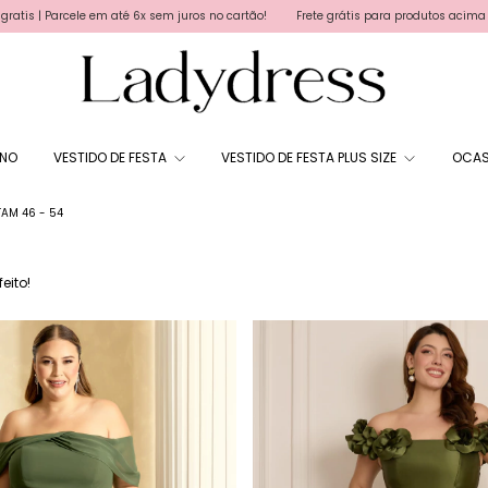
o cartão!
Frete grátis para produtos acima de R$ 450,00, exceto Sale | Cupom de p
RNO
VESTIDO DE FESTA
VESTIDO DE FESTA PLUS SIZE
OCAS
TAM 46 - 54
eito!