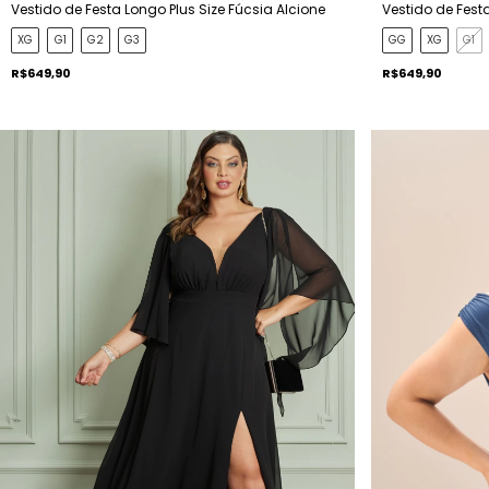
Vestido de Festa Longo Plus Size Fúcsia Alcione
Vestido de Festa
XG
G1
G2
G3
GG
XG
G1
R$649,90
R$649,90