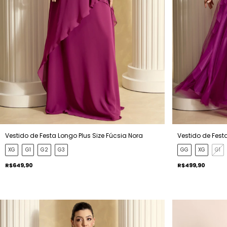
Vestido de Festa Longo Plus Size Fúcsia Nora
Vestido de Fest
XG
G1
G2
G3
GG
XG
G1
R$649,90
R$499,90