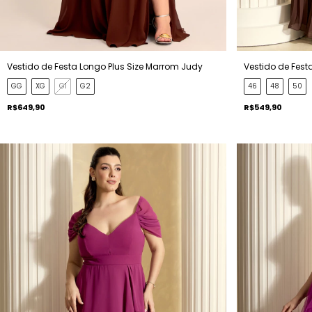
Vestido de Festa Longo Plus Size Marrom Judy
Vestido de Fest
GG
XG
G1
G2
46
48
50
R$649,90
R$549,90