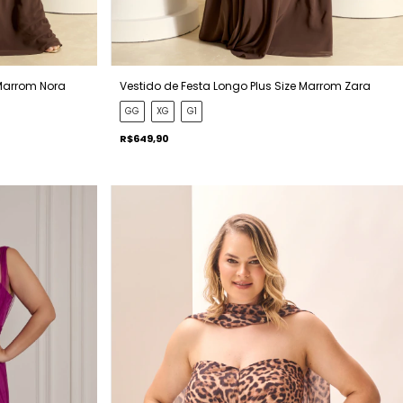
Vestido de Festa Longo Plus Size Marrom Zara
 Marrom Nora
GG
XG
G1
R$649,90