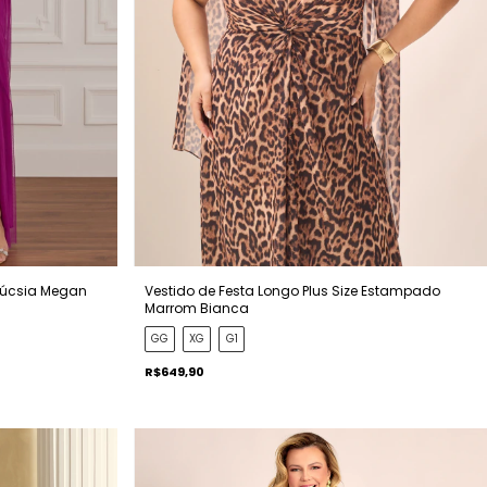
 Fúcsia Megan
Vestido de Festa Longo Plus Size Estampado
Marrom Bianca
GG
XG
G1
R$649,90