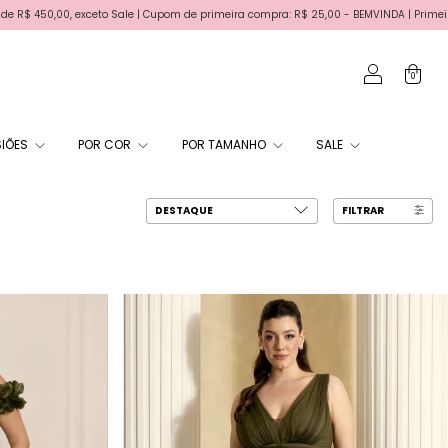
rimeira compra: R$ 25,00 - BEMVINDA | Primeira troca gratis | Parcele em até 6x sem 
0
IÕES
POR COR
POR TAMANHO
SALE
FILTRAR