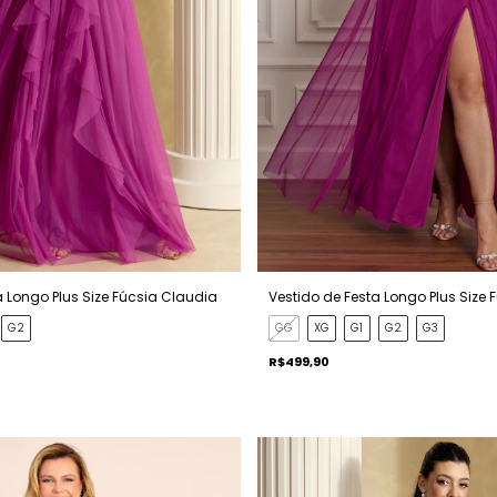
a Longo Plus Size Fúcsia Claudia
Vestido de Festa Longo Plus Size
G2
GG
XG
G1
G2
G3
R$499,90