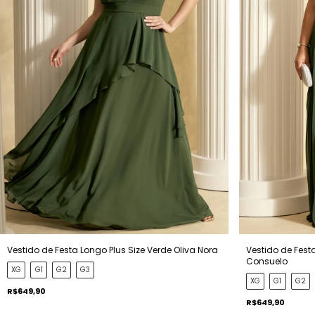
Vestido de Festa Longo Plus Size Verde Oliva Nora
Vestido de Festa
Consuelo
XG
G1
G2
G3
XG
G1
G2
R$649,90
R$649,90