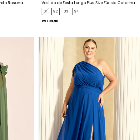
Preto Rosana
Vestido de Festa Longo Plus Size Fúcsia Catarina
G1
G2
G3
G4
R$799,90