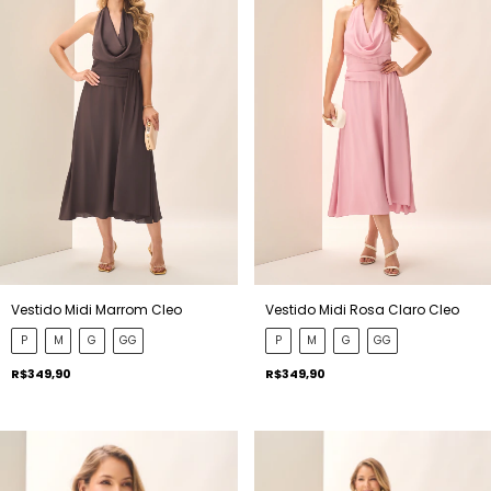
Vestido Midi Marrom Cleo
Vestido Midi Rosa Claro Cleo
P
M
G
GG
P
M
G
GG
R$349,90
R$349,90