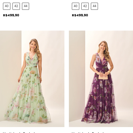
Evelyn
40
42
44
40
42
44
R$499,90
R$499,90