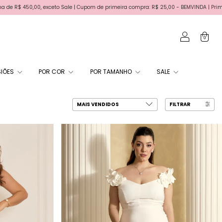
 de primeira compra: R$ 25,00 - BEMVINDA | Primeira troca gratis | Parcele em até 6x
0
IÕES
POR COR
POR TAMANHO
SALE
FILTRAR