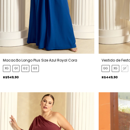
Macacão Longo Plus Size Azul Royal Cora
Vestido de Festa
XG
G1
G2
G3
GG
XG
G1
R$549,90
R$449,90