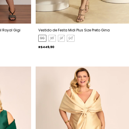
l Royal Gigi
Vestido de Festa Midi Plus Size Preto Gina
GG
XG
G1
G2
R$449,90