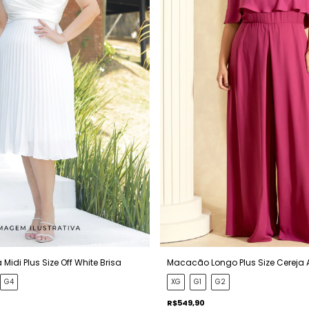
 Midi Plus Size Off White Brisa
Macacão Longo Plus Size Cereja 
G4
XG
G1
G2
R$549,90