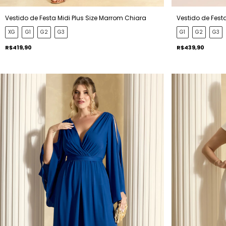
Vestido de Festa Midi Plus Size Marrom Chiara
Vestido de Festa
XG
G1
G2
G3
G1
G2
G3
R$419,90
R$439,90