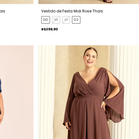
ais
Vestido de Festa Midi Rose Thais
GG
XG
G1
G2
R$399,90