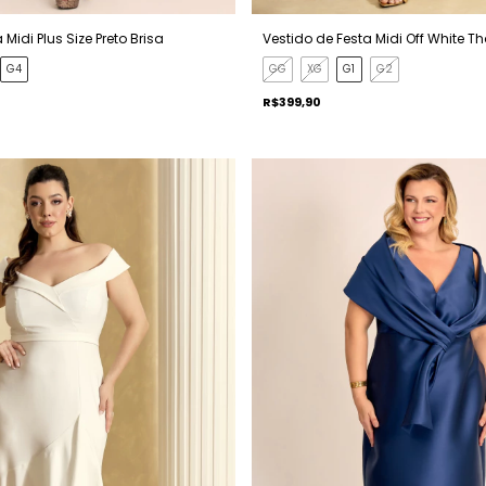
 Midi Plus Size Preto Brisa
Vestido de Festa Midi Off White Th
G4
GG
XG
G1
G2
R$399,90