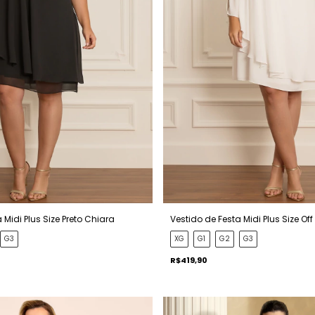
 Midi Plus Size Preto Chiara
Vestido de Festa Midi Plus Size Of
G3
XG
G1
G2
G3
R$419,90