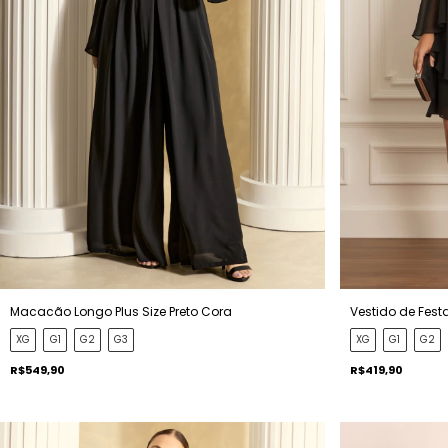
Macacão Longo Plus Size Preto Cora
Vestido de Festa
XG
G1
G2
G3
XG
G1
G2
R$549,90
R$419,90