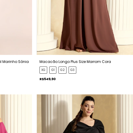
ul Marinho Sônia
Macacão Longo Plus Size Marrom Cora
XG
G1
G2
G3
R$549,90