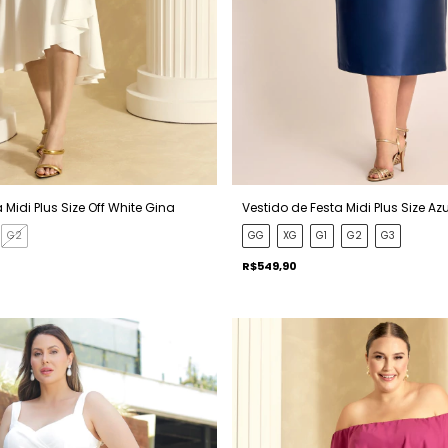
 Midi Plus Size Off White Gina
Vestido de Festa Midi Plus Size Az
G2
GG
XG
G1
G2
G3
R$549,90