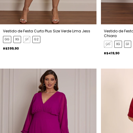
Vestido de Festa Curto Plus Size Verde Lima Jess
Vestido de Fest
Chiara
GG
XG
G1
G2
GG
XG
G1
R$399,90
R$419,90