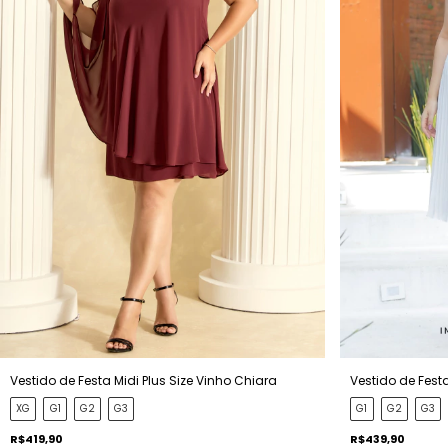
Vestido de Festa Midi Plus Size Vinho Chiara
Vestido de Festa
XG
G1
G2
G3
G1
G2
G3
R$419,90
R$439,90