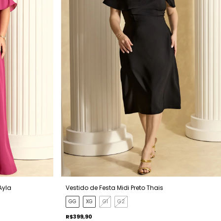
Ayla
Vestido de Festa Midi Preto Thais
GG
XG
G1
G2
R$399,90