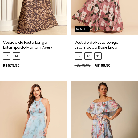
64
%
OFF
Vestido de Festa Longo
Vestido de Festa Longo
Estampado Marrom Avery
Estampado Rose Érica
P
M
40
42
44
R$579,90
R$549,90
R$199,90