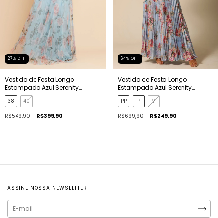
27
%
OFF
64
%
OFF
Vestido de Festa Longo
Vestido de Festa Longo
Estampado Azul Serenity
Estampado Azul Serenity
Isabela
Rafaela
38
40
PP
P
M
R$549,90
R$399,90
R$699,90
R$249,90
ASSINE NOSSA NEWSLETTER