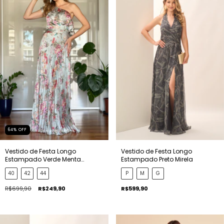
64
%
OFF
Vestido de Festa Longo
Vestido de Festa Longo
Estampado Verde Menta
Estampado Preto Mirela
Raquel
40
42
44
P
M
G
R$699,90
R$249,90
R$599,90