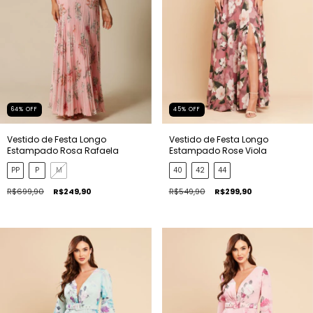
64
%
OFF
45
%
OFF
Vestido de Festa Longo
Vestido de Festa Longo
Estampado Rosa Rafaela
Estampado Rose Viola
PP
P
M
40
42
44
R$699,90
R$249,90
R$549,90
R$299,90