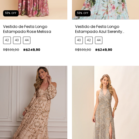
58
%
OFF
58
%
OFF
Vestido de Festa Longo
Vestido de Festa Longo
Estampado Rose Melissa
Estampado Azul Serenity
Melissa
42
40
44
40
42
44
R$599,90
R$249,90
R$599,90
R$249,90