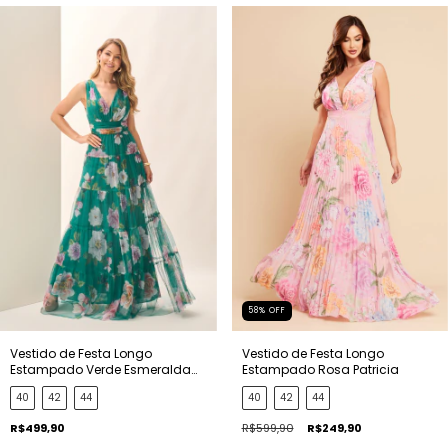
58
%
OFF
Vestido de Festa Longo
Vestido de Festa Longo
Estampado Verde Esmeralda
Estampado Rosa Patricia
Evelyn
40
42
44
40
42
44
R$499,90
R$599,90
R$249,90