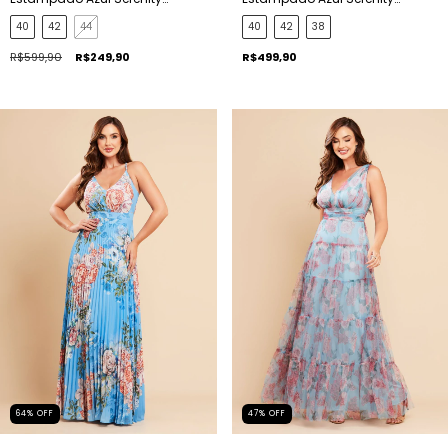
Patricia
Antonela
40
42
44
40
42
38
R$599,90
R$249,90
R$499,90
64
%
OFF
47
%
OFF