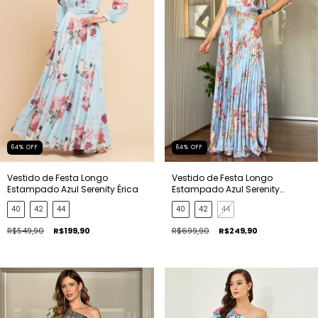
64
%
OFF
64
%
OFF
Vestido de Festa Longo
Vestido de Festa Longo
Estampado Azul Serenity Érica
Estampado Azul Serenity
Raquel
40
42
44
40
42
44
R$549,90
R$199,90
R$699,90
R$249,90