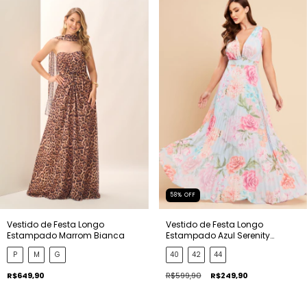
58
%
OFF
Vestido de Festa Longo
Vestido de Festa Longo
Estampado Marrom Bianca
Estampado Azul Serenity
Patricia
P
M
G
40
42
44
R$649,90
R$599,90
R$249,90