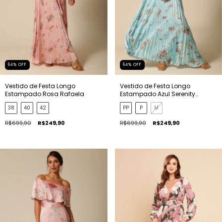
64
%
OFF
64
%
OFF
Vestido de Festa Longo
Vestido de Festa Longo
Estampado Rosa Rafaela
Estampado Azul Serenity
Rafaela
38
40
42
PP
P
M
R$699,90
R$249,90
R$699,90
R$249,90