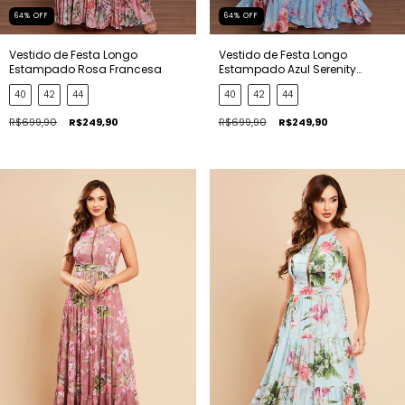
64
%
OFF
64
%
OFF
Vestido de Festa Longo
Vestido de Festa Longo
Estampado Rosa Francesa
Estampado Azul Serenity
Francesa
40
42
44
40
42
44
R$699,90
R$249,90
R$699,90
R$249,90