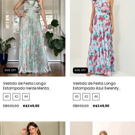
64
%
OFF
64
%
OFF
Vestido de Festa Longo
Vestido de Festa Longo
Estampado Verde Menta
Estampado Azul Serenity
Raquel
Raquel
40
42
44
40
42
44
R$699,90
R$249,90
R$699,90
R$249,90