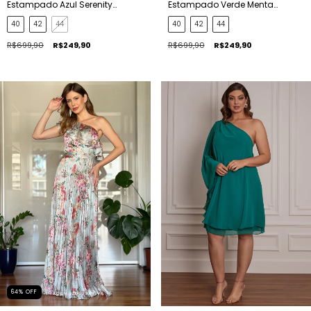
Estampado Azul Serenity
Estampado Verde Menta
Raquel
Raquel
40
42
44
40
42
44
R$699,90
R$249,90
R$699,90
R$249,90
64
%
OFF