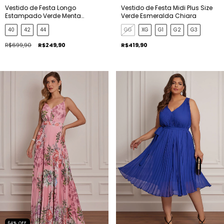
Vestido de Festa Longo
Vestido de Festa Midi Plus Size
Estampado Verde Menta
Verde Esmeralda Chiara
Raquel
40
42
44
GG
XG
G1
G2
G3
R$699,90
R$249,90
R$419,90
64
%
OFF