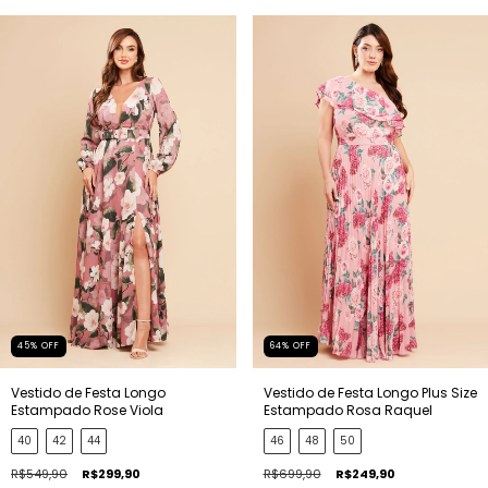
45
%
OFF
64
%
OFF
Vestido de Festa Longo
Vestido de Festa Longo Plus Size
Estampado Rose Viola
Estampado Rosa Raquel
40
42
44
46
48
50
R$549,90
R$299,90
R$699,90
R$249,90