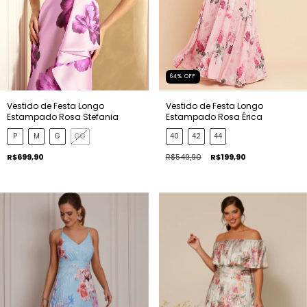
64
%
OFF
Vestido de Festa Longo
Vestido de Festa Longo
Estampado Rosa Stefania
Estampado Rosa Érica
P
M
G
GG
40
42
44
R$699,90
R$549,90
R$199,90