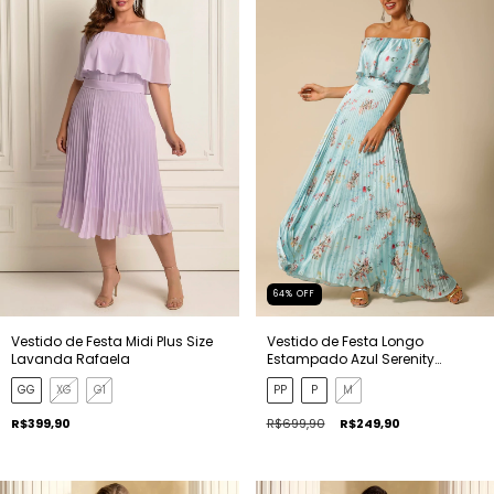
64
%
OFF
Vestido de Festa Midi Plus Size
Vestido de Festa Longo
Lavanda Rafaela
Estampado Azul Serenity
Rafaela
GG
XG
G1
PP
P
M
R$399,90
R$699,90
R$249,90