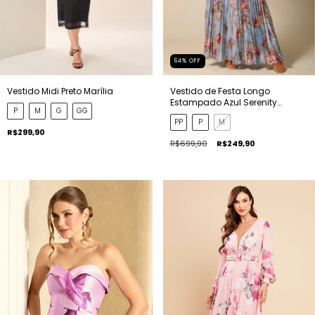
64
%
OFF
Vestido Midi Preto Marília
Vestido de Festa Longo
Estampado Azul Serenity
P
M
G
GG
Rafaela
PP
P
M
R$299,90
R$699,90
R$249,90