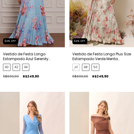
64
%
OFF
64
%
OFF
Vestido de Festa Longo
Vestido de Festa Longo Plus Size
Estampado Azul Serenity
Estampado Verde Menta
Francesa
Rafaela
40
42
44
46
48
50
R$699,90
R$249,90
R$699,90
R$249,90