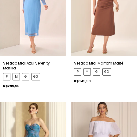
Vestido Midi Azul Serenity
Vestido Midi Marrom Maitê
Marília
P
M
G
GG
P
M
G
GG
R$349,90
R$299,90