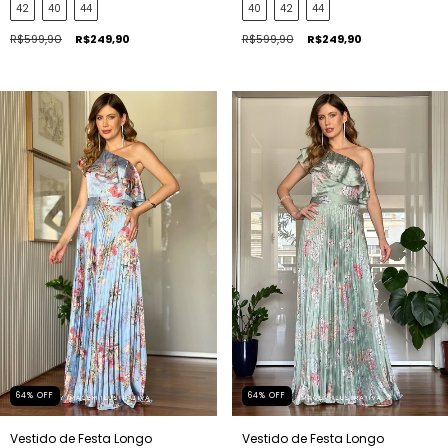
42
40
44
40
42
44
R$599,90
R$249,90
R$599,90
R$249,90
64
%
OFF
64
%
OFF
Vestido de Festa Longo
Vestido de Festa Longo