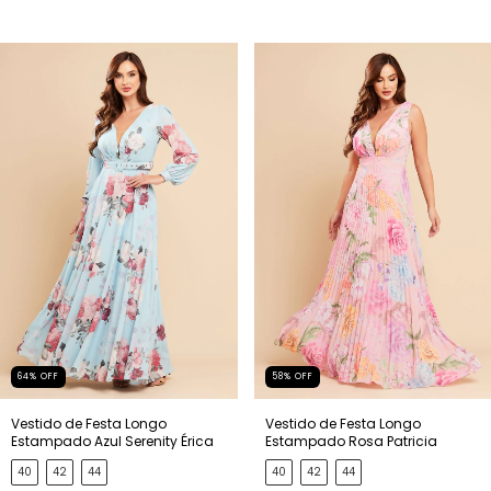
64
%
OFF
58
%
OFF
Vestido de Festa Longo
Vestido de Festa Longo
Estampado Azul Serenity Érica
Estampado Rosa Patricia
40
42
44
40
42
44