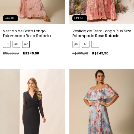
64
%
OFF
64
%
OFF
Vestido de Festa Longo
Vestido de Festa Longo Plus Size
Estampado Rosa Rafaela
Estampado Rose Rafaela
38
40
42
46
48
50
R$699,90
R$249,90
R$699,90
R$249,90