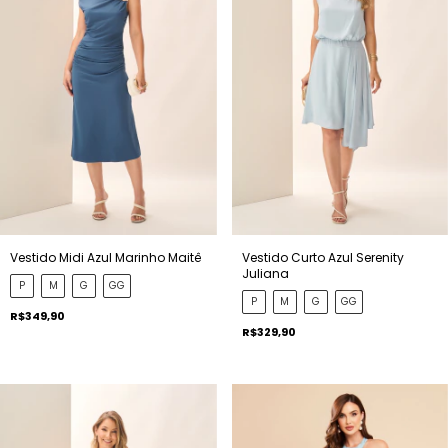
Vestido Midi Azul Marinho Maitê
Vestido Curto Azul Serenity
Juliana
P
M
G
GG
P
M
G
GG
R$349,90
R$329,90