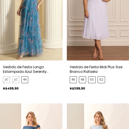
Vestido de Festa Longo
Vestido de Festa Midi Plus Size
Estampado Azul Serenity
Branco Rafaela
Antonela
40
42
44
46
48
50
52
R$499,90
R$399,90