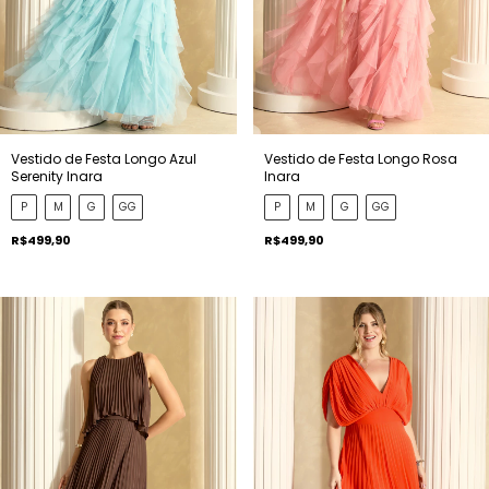
Vestido de Festa Longo Azul
Vestido de Festa Longo Rosa
Serenity Inara
Inara
P
M
G
GG
P
M
G
GG
R$499,90
R$499,90