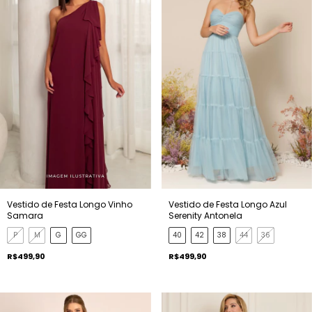
Vestido de Festa Longo Vinho
Vestido de Festa Longo Azul
Samara
Serenity Antonela
P
M
G
GG
40
42
38
44
36
R$499,90
R$499,90