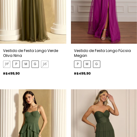
Vestido de Festa Longo Verde
Vestido de Festa Longo Fúcsia
Oliva Nina
Megan
PP
P
M
G
36
P
M
G
R$499,90
R$499,90