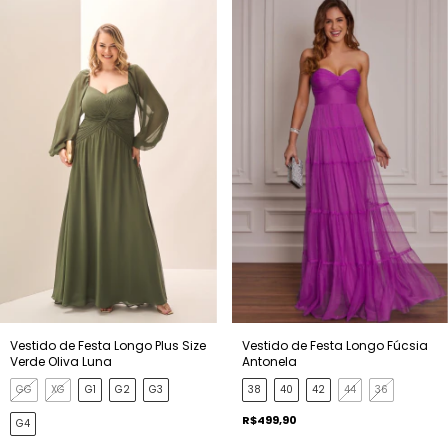
Vestido de Festa Longo Plus Size
Vestido de Festa Longo Fúcsia
Verde Oliva Luna
Antonela
GG
XG
G1
G2
G3
38
40
42
44
36
R$499,90
G4