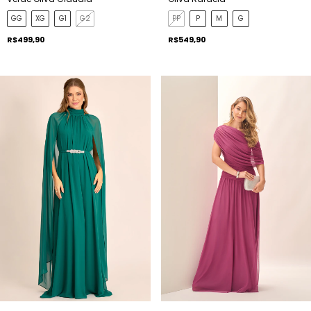
GG
XG
G1
G2
PP
P
M
G
R$499,90
R$549,90