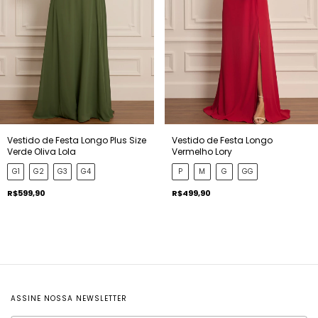
Vestido de Festa Longo Plus Size
Vestido de Festa Longo
Verde Oliva Lola
Vermelho Lory
G1
G2
G3
G4
P
M
G
GG
R$599,90
R$499,90
ASSINE NOSSA NEWSLETTER