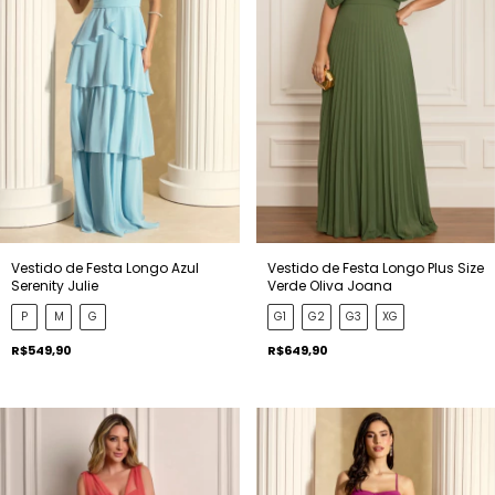
Vestido de Festa Longo Azul
Vestido de Festa Longo Plus Size
Serenity Julie
Verde Oliva Joana
P
M
G
G1
G2
G3
XG
R$549,90
R$649,90