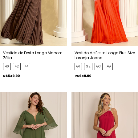
Vestido de Festa Longo Plus Size
Vestido de Festa Longo Marrom
Laranja Joana
Zélia
G1
G2
G3
XG
40
42
44
R$649,90
R$549,90