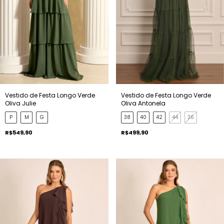
Vestido de Festa Longo Verde
Vestido de Festa Longo Verde
Oliva Julie
Oliva Antonela
P
M
G
38
40
42
44
36
R$549,90
R$499,90