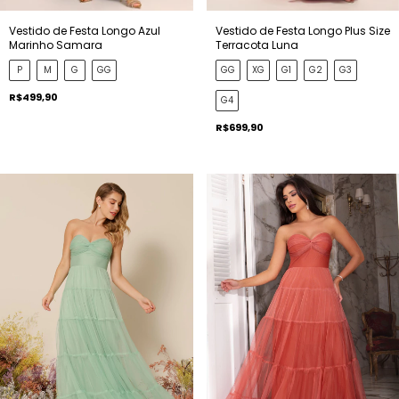
Vestido de Festa Longo Azul
Vestido de Festa Longo Plus Size
Marinho Samara
Terracota Luna
P
M
G
GG
GG
XG
G1
G2
G3
R$499,90
G4
R$699,90