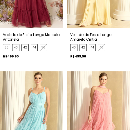
Vestido de Festa Longo Marsala
Vestido de Festa Longo
Antonela
Amarelo Cintia
38
40
42
44
36
40
42
44
46
R$499,90
R$499,90