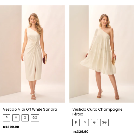
Vestido Curto Champagne
Vestido Midi Off White Sandra
Pérola
P
M
G
GG
P
M
G
GG
R$399,90
R$329,90