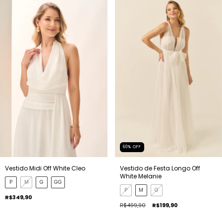
60
%
OFF
Vestido de Festa Longo Off
Vestido Midi Off White Cleo
White Melanie
P
M
G
GG
P
M
G
R$349,90
R$499,90
R$199,90