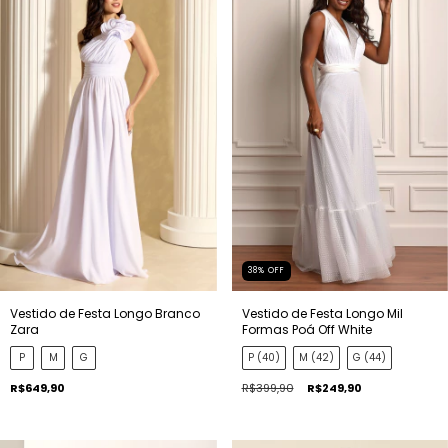
38
%
OFF
Vestido de Festa Longo Branco
Vestido de Festa Longo Mil
Zara
Formas Poá Off White
P
M
G
P (40)
M (42)
G (44)
R$649,90
R$399,90
R$249,90