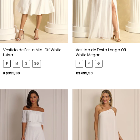
Vestido de Festa Midi Off White
Vestido de Festa Longo Off
Luisa
White Megan
P
M
G
GG
P
M
G
R$399,90
R$499,90