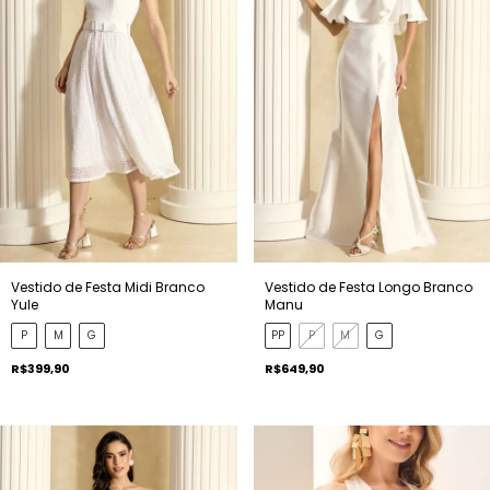
Vestido de Festa Longo Branco
Vestido de Festa Midi Branco
Manu
Yule
PP
P
M
G
P
M
G
R$649,90
R$399,90