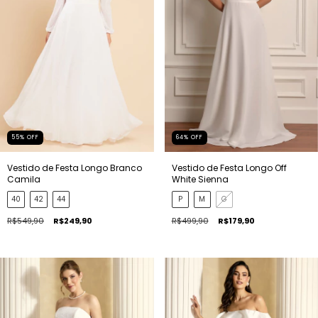
55
%
OFF
64
%
OFF
Vestido de Festa Longo Branco
Vestido de Festa Longo Off
Camila
White Sienna
40
42
44
P
M
G
R$549,90
R$249,90
R$499,90
R$179,90