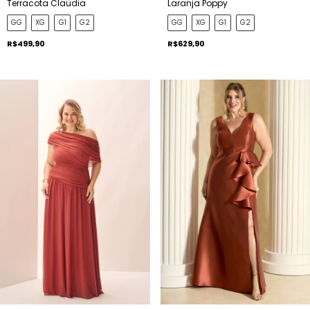
Terracota Claudia
Laranja Poppy
GG
XG
G1
G2
GG
XG
G1
G2
R$499,90
R$629,90