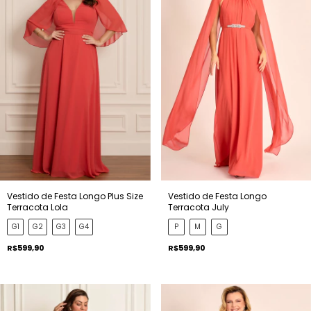
Vestido de Festa Longo Plus Size
Vestido de Festa Longo
Terracota Lola
Terracota July
G1
G2
G3
G4
P
M
G
R$599,90
R$599,90