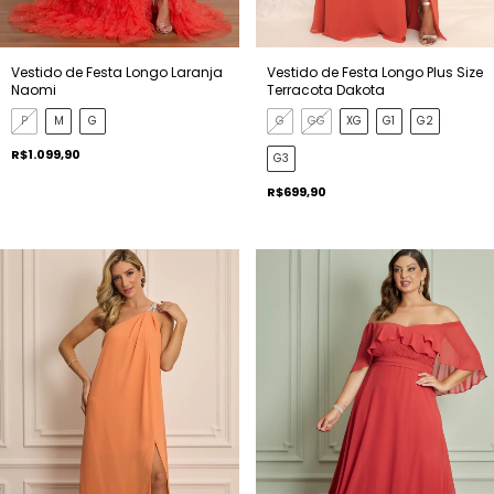
Vestido de Festa Longo Laranja
Vestido de Festa Longo Plus Size
Naomi
Terracota Dakota
P
M
G
G
GG
XG
G1
G2
R$1.099,90
G3
R$699,90