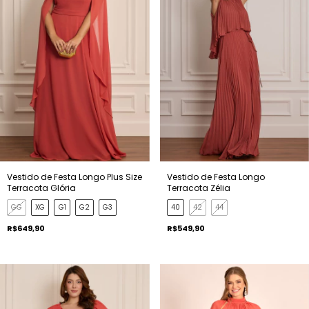
Vestido de Festa Longo Plus Size
Vestido de Festa Longo
Terracota Glória
Terracota Zélia
GG
XG
G1
G2
G3
40
42
44
R$649,90
R$549,90