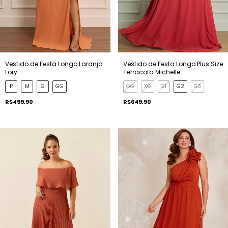
Vestido de Festa Longo Laranja
Vestido de Festa Longo Plus Size
Lory
Terracota Michelle
P
M
G
GG
GG
XG
G1
G2
G3
R$499,90
R$649,90