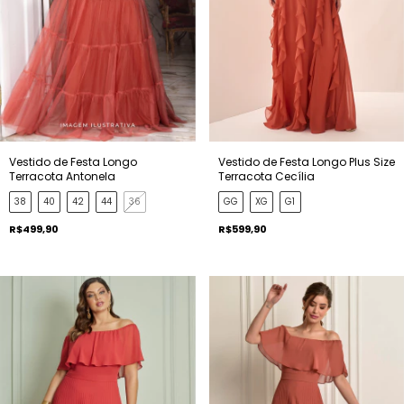
Vestido de Festa Longo
Vestido de Festa Longo Plus Size
Terracota Antonela
Terracota Cecília
38
40
42
44
36
GG
XG
G1
R$499,90
R$599,90