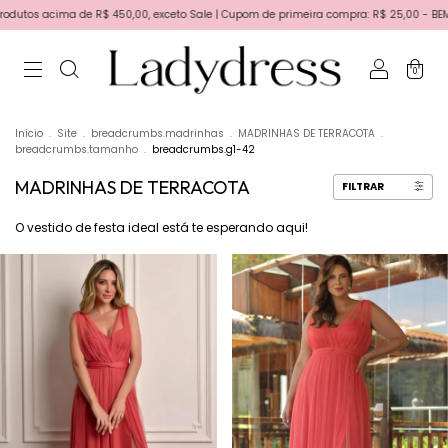
50,00, exceto Sale | Cupom de primeira compra: R$ 25,00 - BEMVINDA | Primeira troca 
0
Início
.
Site
.
breadcrumbs.madrinhas
.
MADRINHAS DE TERRACOTA
.
breadcrumbs.tamanho
.
breadcrumbs.g1-42
MADRINHAS DE TERRACOTA
FILTRAR
O vestido de festa ideal está te esperando aqui!