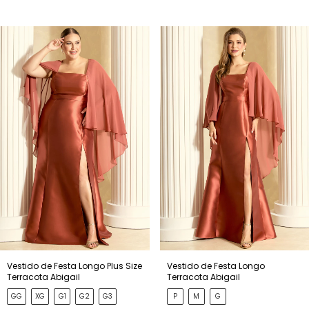
Vestido de Festa Longo Plus Size
Vestido de Festa Longo
Terracota Abigail
Terracota Abigail
GG
XG
G1
G2
G3
P
M
G