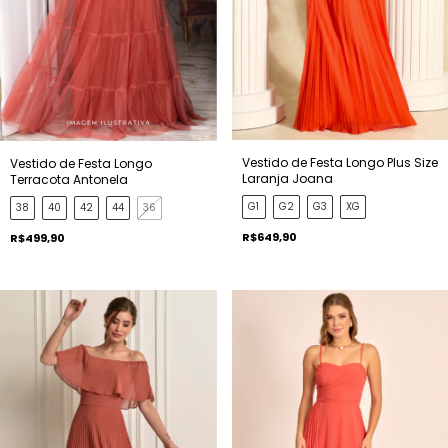
Vestido de Festa Longo Plus Size
Vestido de Festa Longo
Laranja Joana
Terracota Antonela
G1
G2
G3
XG
38
40
42
44
36
R$649,90
R$499,90