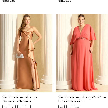
R$649,90
R$599,90
Vestido de Festa Longo
Vestido de Festa Longo Plus Size
Caramelo Stefania
Laranja Jasmine
PP
P
M
G
XG
G1
G2