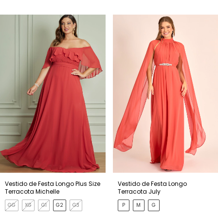
Vestido de Festa Longo Plus Size
Vestido de Festa Longo
Terracota Michelle
Terracota July
GG
XG
G1
G2
G3
P
M
G