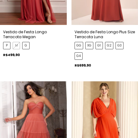
Vestido de Festa Longo Plus Size
Vestido de Festa Longo
Terracota Luna
Terracota Megan
GG
XG
G1
G2
G3
P
M
G
R$499,90
G4
R$699,90