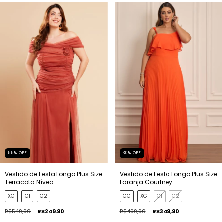
55
%
OFF
30
%
OFF
Vestido de Festa Longo Plus Size
Vestido de Festa Longo Plus Size
Terracota Nívea
Laranja Courtney
XG
G1
G2
GG
XG
G1
G2
R$549,90
R$249,90
R$499,90
R$349,90