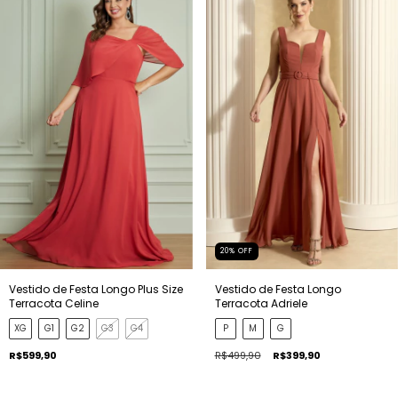
20
%
OFF
Vestido de Festa Longo Plus Size
Vestido de Festa Longo
Terracota Celine
Terracota Adriele
XG
G1
G2
G3
G4
P
M
G
R$599,90
R$499,90
R$399,90