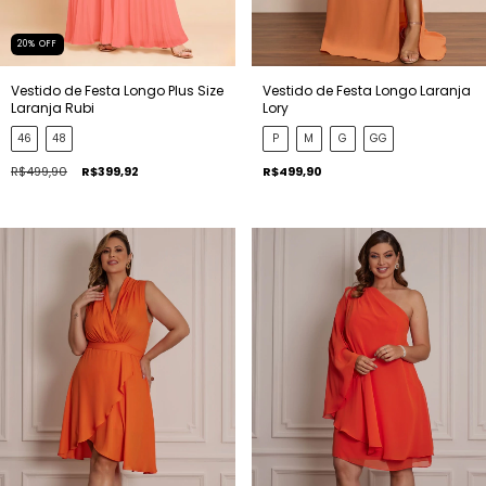
20
%
OFF
Vestido de Festa Longo Plus Size
Vestido de Festa Longo Laranja
Laranja Rubi
Lory
46
48
P
M
G
GG
R$499,90
R$399,92
R$499,90