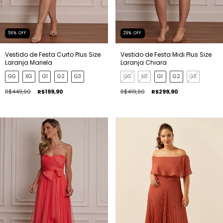
56
%
OFF
29
%
OFF
Vestido de Festa Curto Plus Size
Vestido de Festa Midi Plus Size
Laranja Mariela
Laranja Chiara
GG
XG
G1
G2
G3
GG
XG
G1
G2
G3
R$449,90
R$199,90
R$419,90
R$299,90