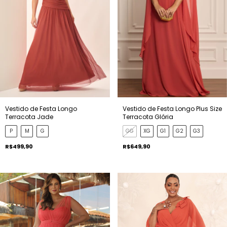
Vestido de Festa Longo
Vestido de Festa Longo Plus Size
Terracota Jade
Terracota Glória
P
M
G
GG
XG
G1
G2
G3
R$499,90
R$649,90