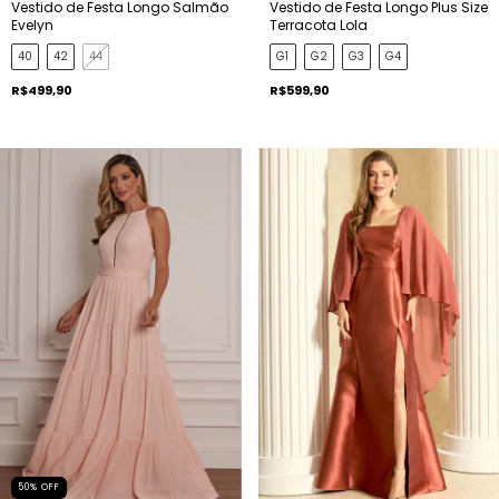
Vestido de Festa Longo Salmão
Vestido de Festa Longo Plus Size
Evelyn
Terracota Lola
40
42
44
G1
G2
G3
G4
R$499,90
R$599,90
50
%
OFF