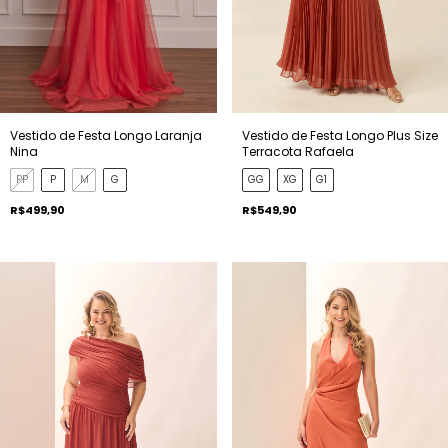
Vestido de Festa Longo Plus Size
Vestido de Festa Longo Laranja
Terracota Rafaela
Nina
GG
XG
G1
PP
P
M
G
R$549,90
R$499,90