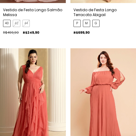
Vestido de Festa Longo Salmão
Vestido de Festa Longo
Melissa
Terracota Abigail
40
42
44
P
M
G
R$499,90
R$249,90
R$699,90