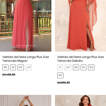
Vestido de Festa Longo Plus Size
Vestido de Festa Longo Plus Size
Terracota Megan
Terracota Dakota
XG
G1
G2
G3
G
GG
XG
G1
G2
R$499,90
G3
R$699,90