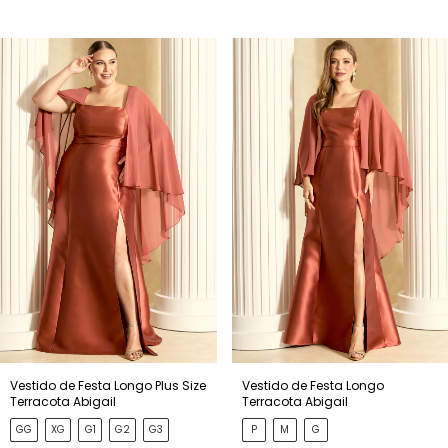
Vestido de Festa Longo Plus Size
Vestido de Festa Longo
Terracota Abigail
Terracota Abigail
GG
XG
G1
G2
G3
P
M
G