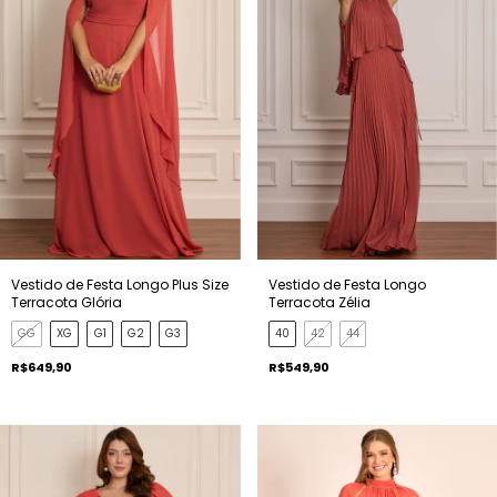
Vestido de Festa Longo Plus Size
Vestido de Festa Longo
Terracota Glória
Terracota Zélia
GG
XG
G1
G2
G3
40
42
44
R$649,90
R$549,90