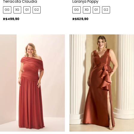
Terracota Claudia
Laranja Poppy
GG
XG
G1
G2
GG
XG
G1
G2
R$499,90
R$629,90