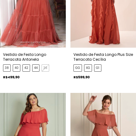
Vestido de Festa Longo
Vestido de Festa Longo Plus Size
Terracota Antonela
Terracota Cecília
38
40
42
44
36
GG
XG
G1
R$499,90
R$599,90