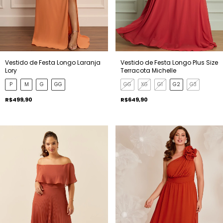
Vestido de Festa Longo Laranja
Vestido de Festa Longo Plus Size
Lory
Terracota Michelle
P
M
G
GG
GG
XG
G1
G2
G3
R$499,90
R$649,90