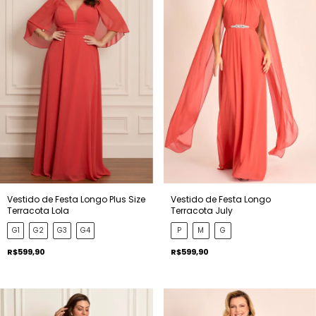
Vestido de Festa Longo Plus Size
Vestido de Festa Longo
Terracota Lola
Terracota July
G1
G2
G3
G4
P
M
G
R$599,90
R$599,90