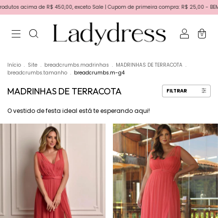
50,00, exceto Sale | Cupom de primeira compra: R$ 25,00 - BEMVINDA | Primeira troca 
0
Início
.
Site
.
breadcrumbs.madrinhas
.
MADRINHAS DE TERRACOTA
.
breadcrumbs.tamanho
.
breadcrumbs.m-g4
MADRINHAS DE TERRACOTA
FILTRAR
O vestido de festa ideal está te esperando aqui!