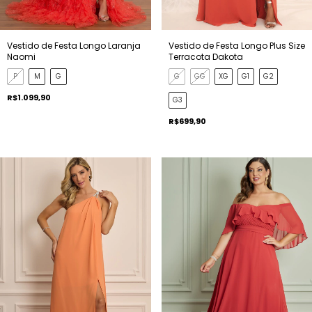
Vestido de Festa Longo Laranja
Vestido de Festa Longo Plus Size
Naomi
Terracota Dakota
P
M
G
G
GG
XG
G1
G2
R$1.099,90
G3
R$699,90