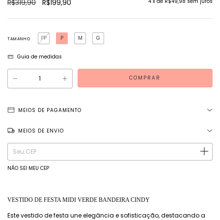
R$319,90
R$199,90
4
x de
R$49,98
sem juros
PP
P
M
G
TAMANHO
Guia de medidas
MEIOS DE PAGAMENTO
MEIOS DE ENVIO
Entregas para o CEP:
ALTERAR CEP
NÃO SEI MEU CEP
VESTIDO DE FESTA MIDI VERDE BANDEIRA CINDY
Este vestido de festa une elegância e sofisticação, destacando a