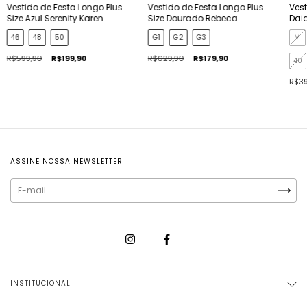
Vestido de Festa Longo Plus
Vestido de Festa Longo Plus
Vest
Size Azul Serenity Karen
Size Dourado Rebeca
Dai
46
48
50
G1
G2
G3
M
R$599,90
R$199,90
R$629,90
R$179,90
40
R$39
ASSINE NOSSA NEWSLETTER
INSTITUCIONAL