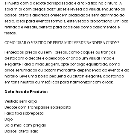
silhueta com o decote transpassado e a faixa fixa na cintura. A
saia midi com pregas traz fluidez e leveza ao visual, enquanto os
bolsos laterais discretos oferecem praticidade sem abrir mão do
estilo. Ideal para eventos formais, este vestido proporciona um look
refinado e versátil, perfeito para ocasiões como casamentos e
festas.
COMO USAR O VESTIDO DE FESTA MIDI VERDE BANDEIRA CINDY?
Penteados presos ou semi-presos, como coques ou tranças,
destacam o decote e o pescoço, criando um visual limpo e
elegante. Para a maquiagem, opte por algo equilibrado, como
olhos esfumados ou batom marcante, dependendo do evento e do
horário. Leve uma bolsa pequena ou clutch elegante, apostando
em tons neutros ou metálicos para harmonizar com o look.
Detalhes do Produto:
Vestido sem alça
Decote com Transpasse sobreposto
Faixa fixa sobreposta
Bojo
Saia midi com pregas
Bolsos lateral saia