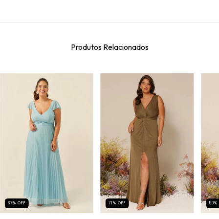
Produtos Relacionados
67
%
OFF
71
%
OFF
50